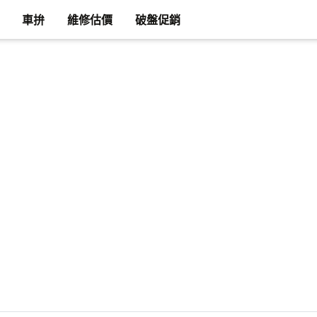
車拚
維修估價
破盤促銷