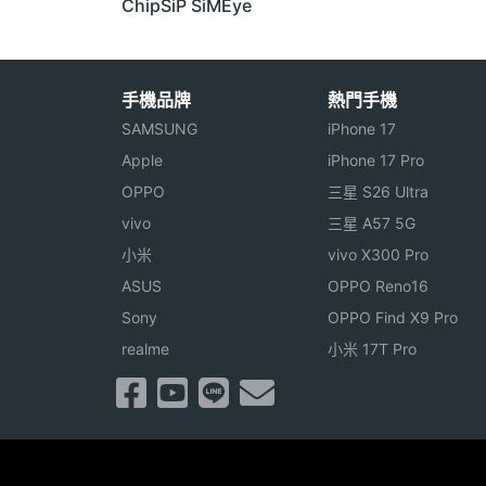
ChipSiP SiMEye
手機品牌
熱門手機
SAMSUNG
iPhone 17
Apple
iPhone 17 Pro
OPPO
三星 S26 Ultra
vivo
三星 A57 5G
小米
vivo X300 Pro
ASUS
OPPO Reno16
Sony
OPPO Find X9 Pro
realme
小米 17T Pro