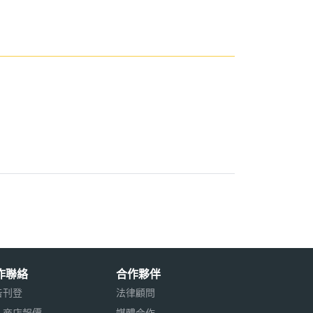
作聯絡
合作夥伴
告刊登
法律顧問
入商店報價
媒體合作