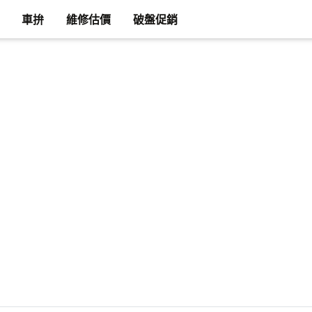
車拚
維修估價
破盤促銷