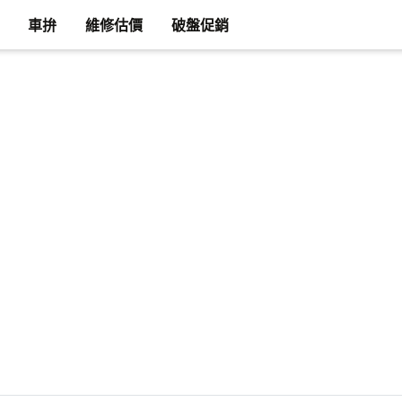
車拚
維修估價
破盤促銷