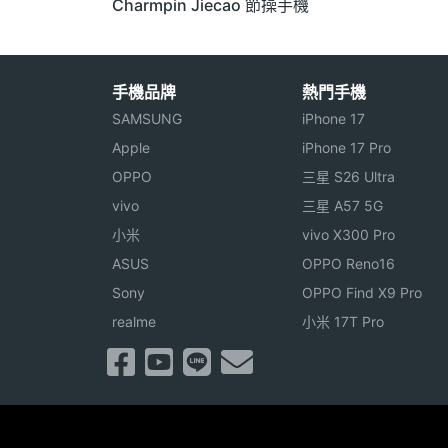
Charmpin Jiecao 節操手機
手機品牌
熱門手機
SAMSUNG
iPhone 17
Apple
iPhone 17 Pro
OPPO
三星 S26 Ultra
vivo
三星 A57 5G
小米
vivo X300 Pro
ASUS
OPPO Reno16
Sony
OPPO Find X9 Pro
realme
小米 17T Pro