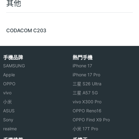
其他
CODACOM C203
手機品牌
熱門手機
SAMSUNG
iPhone 17
Apple
iPhone 17 Pro
OPPO
三星 S26 Ultra
vivo
三星 A57 5G
小米
vivo X300 Pro
ASUS
OPPO Reno16
Sony
OPPO Find X9 Pro
realme
小米 17T Pro