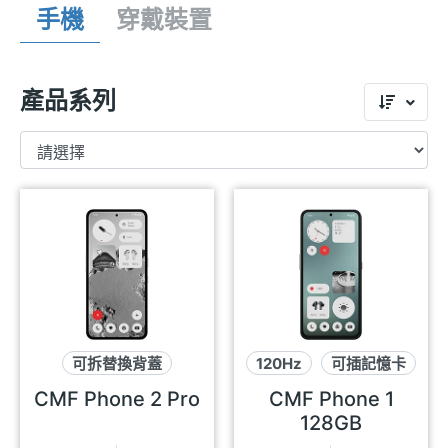
手機
穿戴裝置
產品系列
可拆替換背蓋
120Hz
可插記憶卡
大螢幕
防潑水
可拆替換背蓋
CMF Phone 2 Pro
CMF Phone 1
128GB