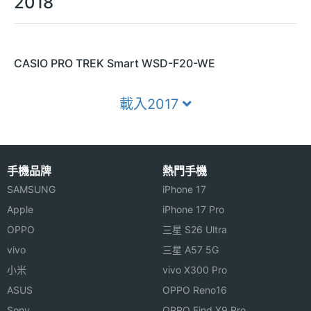
2018
CASIO PRO TREK Smart WSD-F20-WE
載入2017
手機品牌
熱門手機
SAMSUNG
iPhone 17
Apple
iPhone 17 Pro
OPPO
三星 S26 Ultra
vivo
三星 A57 5G
小米
vivo X300 Pro
ASUS
OPPO Reno16
Sony
OPPO Find X9 Pro