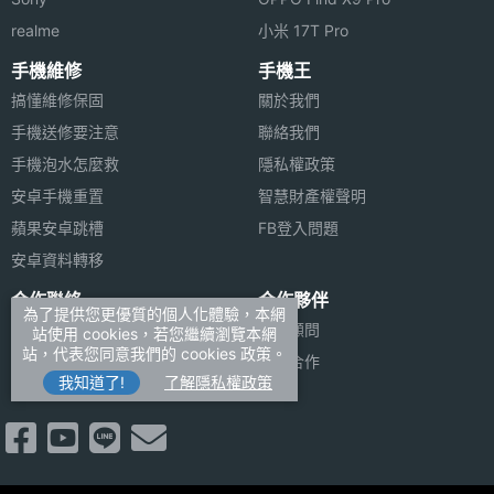
realme
小米 17T Pro
手機維修
手機王
搞懂維修保固
關於我們
手機送修要注意
聯絡我們
手機泡水怎麼救
隱私權政策
安卓手機重置
智慧財產權聲明
蘋果安卓跳槽
FB登入問題
安卓資料轉移
合作聯絡
合作夥伴
為了提供您更優質的個人化體驗，本網
廣告刊登
法律顧問
站使用 cookies，若您繼續瀏覽本網
站，代表您同意我們的 cookies 政策。
加入商店報價
媒體合作
我知道了!
了解隱私權政策
新聞聯絡