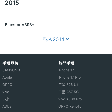
2015
Bluestar V398+
載入2014
手機品牌
熱門手機
SAMSUNG
iPhone 17
Apple
iPhone 17 Pro
OPPO
三星 S26 Ultra
vivo
三星 A57 5G
小米
vivo X300 Pro
ASUS
OPPO Reno16