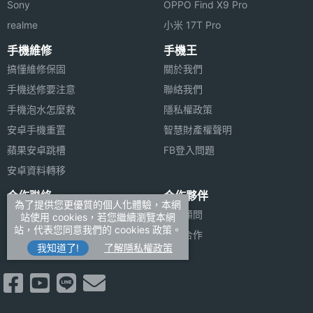
Sony
OPPO Find X9 Pro
realme
小米 17T Pro
手機維修
手機王
搞懂維修保固
關於我們
手機送修要注意
聯絡我們
手機泡水怎麼救
隱私權政策
安卓手機重置
智慧財產權聲明
蘋果安卓跳槽
FB登入問題
安卓資料轉移
合作聯絡
合作夥伴
為了提供您更優質的個人化體驗，本網
廣告刊登
法律顧問
站使用 cookies，若您繼續瀏覽本網
站，代表您同意我們的 cookies 政策。
加入商店報價
媒體合作
我知道了!
了解隱私權政策
新聞聯絡