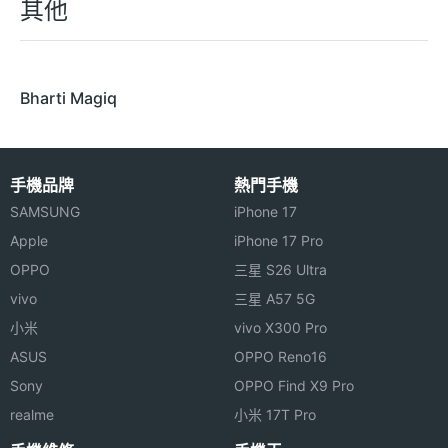
其他
Bharti Magiq
手機品牌
熱門手機
SAMSUNG
iPhone 17
Apple
iPhone 17 Pro
OPPO
三星 S26 Ultra
vivo
三星 A57 5G
小米
vivo X300 Pro
ASUS
OPPO Reno16
Sony
OPPO Find X9 Pro
realme
小米 17T Pro