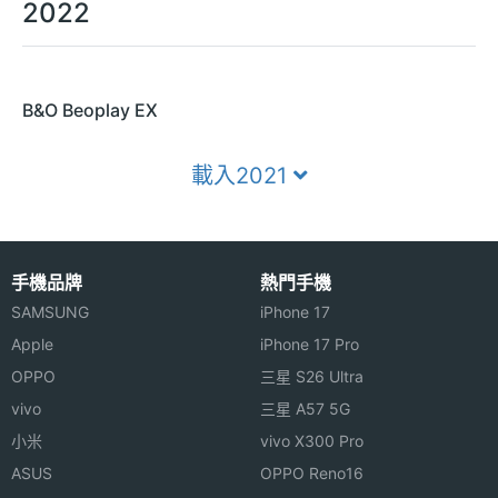
2022
B&O Beoplay EX
載入2021
手機品牌
熱門手機
SAMSUNG
iPhone 17
Apple
iPhone 17 Pro
OPPO
三星 S26 Ultra
vivo
三星 A57 5G
小米
vivo X300 Pro
ASUS
OPPO Reno16