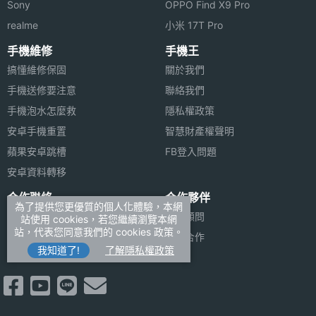
Sony
OPPO Find X9 Pro
realme
小米 17T Pro
手機維修
手機王
搞懂維修保固
關於我們
手機送修要注意
聯絡我們
手機泡水怎麼救
隱私權政策
安卓手機重置
智慧財產權聲明
蘋果安卓跳槽
FB登入問題
安卓資料轉移
合作聯絡
合作夥伴
為了提供您更優質的個人化體驗，本網
廣告刊登
法律顧問
站使用 cookies，若您繼續瀏覽本網
站，代表您同意我們的 cookies 政策。
加入商店報價
媒體合作
我知道了!
了解隱私權政策
新聞聯絡