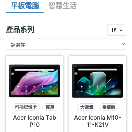
平板電腦
智慧生活
產品系列
可插記憶卡
輕薄
大電量
長續航
長續航
Acer Iconia Tab
Acer Iconia M10-
P10
11-K21V