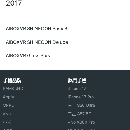
2017
AIBOXVR SHINECON BasicB
AIBOXVR SHINECON Deluxe
AIBOXVR Glass Plus
手機品牌
熱門手機
SAMSUNG
iPhone 17
Apple
iPhone 17 Pro
OPPO
三星 S26 Ultra
vivo
三星 A57 5G
小米
vivo X300 Pro