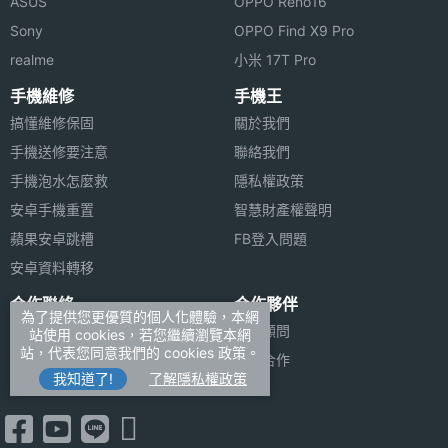
ASUS
OPPO Reno16
Sony
OPPO Find X9 Pro
realme
小米 17T Pro
手機維修
手機王
搞懂維修保固
關於我們
手機送修要注意
聯絡我們
手機泡水怎麼救
隱私權政策
安卓手機重置
智慧財產權聲明
蘋果安卓跳槽
FB登入問題
安卓資料轉移
合作聯絡
合作夥伴
為了提供您更優質的個人化體驗，本網
廣告刊登
法律顧問
站使用 cookies，若您繼續瀏覽本網
站，代表您同意我們的 cookies 政策。
加入商店報價
媒體合作
我知道了!
了解隱私權政策
新聞聯絡