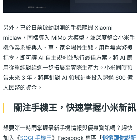
另外，已於日前啟動封測的手機龍蝦 Xiaomi
miclaw，同樣導入 MiMo 大模型，並深度整合小米手
機作業系統與人、車、家全場景生態，用戶無需繁複
指令，即可讓 AI 自主規劃並執行最佳方案，將 AI 應
用從單純對話進一步拓展至實際生產力。小米同時預
告未來 3 年，將再針對 AI 領域計畫投入超過 600 億
人民幣的資金。
關注手機王，快速掌握小米新訊
想要第一時間掌握最新手機情報與優惠資訊嗎？趕快
加入《
SOGI 手機王
》Facebook 專區「
悄悄跟你說新