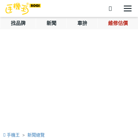
找品牌
新聞
車拚
維修估價
手機王
新聞總覽