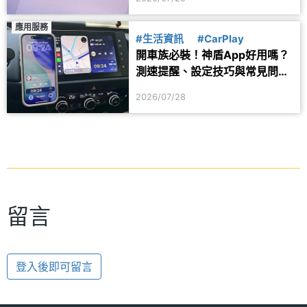
應用服務
#生活資訊
#CarPlay
開車族必裝！神盾App好用嗎？
測速提醒、設定技巧與常見問題
一次看
2026/07/28
留言
登入後即可留言