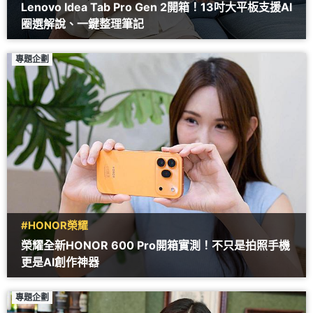
Lenovo Idea Tab Pro Gen 2開箱！13吋大平板支援AI
圈選解說、一鍵整理筆記
專題企劃
#HONOR榮耀
榮耀全新HONOR 600 Pro開箱實測！不只是拍照手機
更是AI創作神器
專題企劃