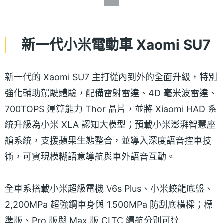
新一代小米電動車 Xaomi SU7
新一代的 Xaomi SU7 主打從內到外的全面升級，特別
強化輔助駕駛體驗，配備雷射雷達、4D 毫米波雷達、
700TOPS 運算能力 Thor 晶片，並將 Xiaomi HAD 系
統升級為小米 XLA 認知大模型；預載小米澎湃智慧座
艙系統，支援蘋果生態整合，並導入深度語音控車技
術，可實現模糊語意導航與車外語音互動。
全車系搭載小米超級電機 V6s Plus、小米蛟龍底盤、
2,200MPa 超強鋼車身與 1,500MPa 防刮底橫樑；標
準版、Pro 版與 Max 版 CLTC 續航分別可達