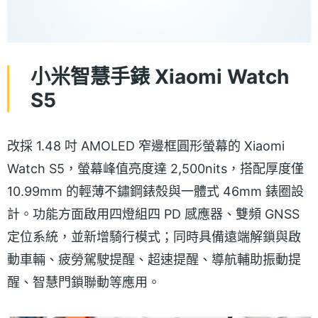
小米智慧手錶 Xiaomi Watch
S5
改採 1.48 吋 AMOLED 窄邊框圓形螢幕的 Xiaomi
Watch S5，螢幕峰值亮度達 2,500nits，搭配厚度僅
10.99mm 的輕薄不鏽鋼錶殼與一體式 46mm 錶圈設
計。功能方面啟用四燈組四 PD 感應器、雙頻 GNSS
定位系統，並新增騎行模式；同時具備遠端解鎖與啟
動車輛、疲勞駕駛提醒、超速提醒、導航輔助振動提
醒、智慧門鎖聯動等應用。