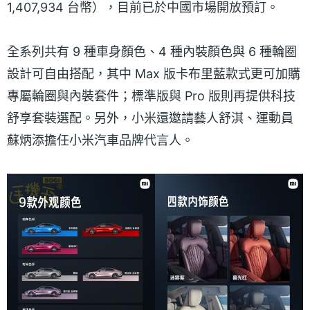
1,407,934 台幣），目前已於中國市場開放預訂。
全系列共有 9 種車身顏色、4 種內裝顏色與 6 種輪圈
設計可自由搭配，其中 Max 版卡布里藍款式更可加購
專屬輪圈與內裝套件；標準版與 Pro 版則再提供科技
舒享套裝選配。另外，小米還邀請藝人舒淇、運動員
蘇炳添擔任小米汽車品牌代言人。