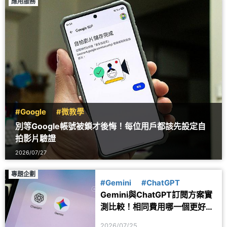
應用服務
#Google
#微教學
別等Google帳號被鎖才後悔！每位用戶都該先設定自
拍影片驗證
2026/07/27
專題企劃
#Gemini
#ChatGPT
Gemini與ChatGPT訂閱方案實
測比較！相同費用哪一個更好
用？
2026/07/25