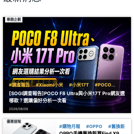
專題企劃
#調查報告
#Xiaomi小米
#小米17T
#POCO
#F8
[SOGI調查報告]POCO F8 Ultra與小米17T Pro網友選
哪款？選購偏好分析一次看
2026/08/09
優惠速報
#購物月報
#OPPO
#舊換新
OPPO手機舊換新買Find X9