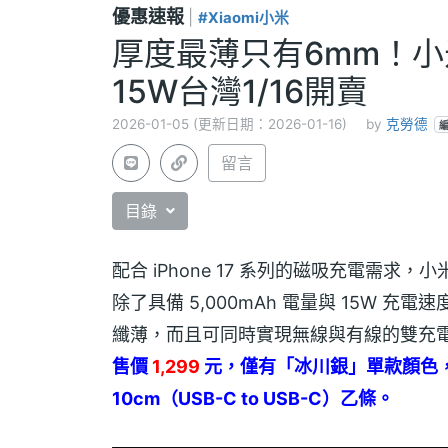
優惠速報
|
#Xiaomi小米
厚度最薄只有6mm！小
15W台灣1/16開賣
2026-01-05 (更新日期：2026-01-16)
by
克勞德
留言
目錄
配合 iPhone 17 系列的磁吸充電需求，小米
除了具備 5,000mAh 電量與 15W 
纖薄，而且可同時實現無線與有線的雙充
售價
1,299
元，僅有「冰川銀」單款顏色，1
10cm（USB-C to USB-C）乙條。