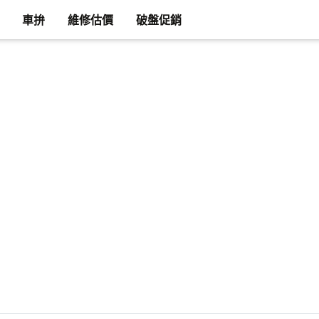
車拚
維修估價
破盤促銷