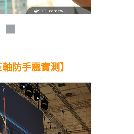
XZ 五軸防手震實測】