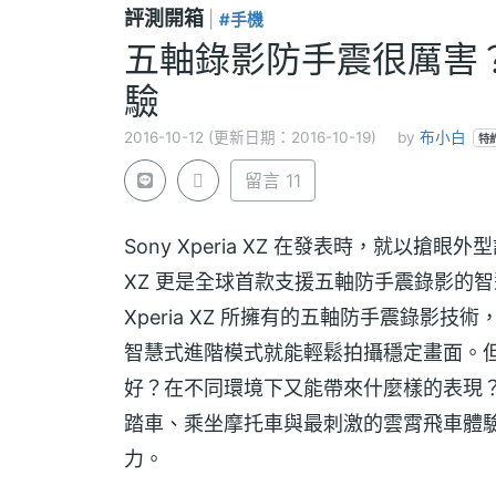
評測開箱
|
#手機
五軸錄影防手震很厲害？So
驗
2016-10-12 (更新日期：2016-10-19)
by
布小白
特
留言 11
Sony Xperia XZ 在發表時，就以搶
XZ 更是全球首款支援五軸防手震錄影的智
Xperia XZ 所擁有的五軸防手震錄影技術
智慧式進階模式就能輕鬆拍攝穩定畫面。但 So
好？在不同環境下又能帶來什麼樣的表現？以下
踏車、乘坐摩托車與最刺激的雲霄飛車體驗 4 
力。