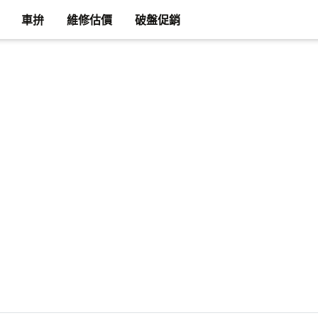
車拚
維修估價
破盤促銷