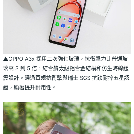
▲OPPO A3x 採用二次強化玻璃，抗衝擊力比普通玻
璃高 3 到 5 倍，結合航太級鋁合金結構和仿生海綿緩
震設計。通過軍規抗衝擊與瑞士 SGS 抗跌耐摔五星認
證，顯著提升耐用性。