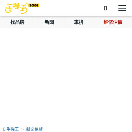
找品牌
新聞
車拚
維修估價
手機王
新聞總覽