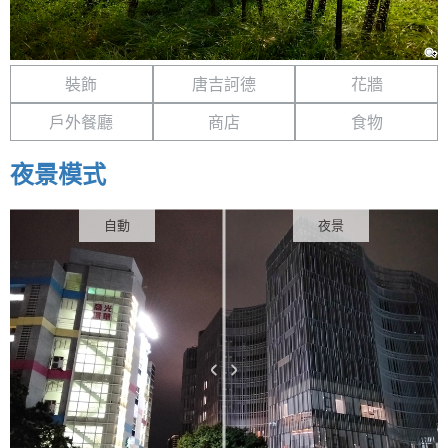
裝飾
唐吉訶德
花牆
戶外餐廳
商店
食物
夜景模式
自動
夜景