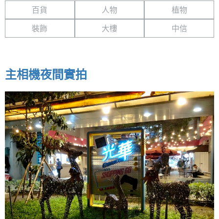
百貨
人物
植物
裝飾
大樓
中信
主相機夜間實拍