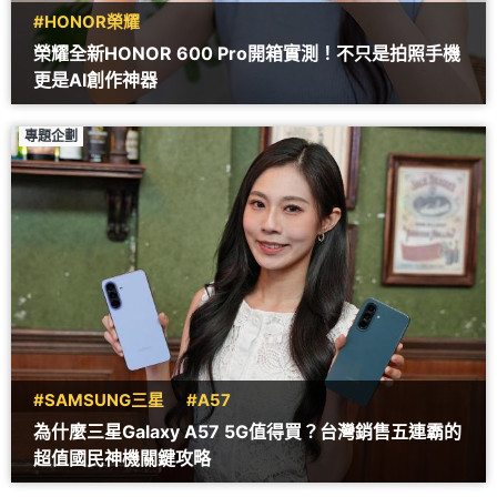
#HONOR榮耀
榮耀全新HONOR 600 Pro開箱實測！不只是拍照手機
更是AI創作神器
專題企劃
#SAMSUNG三星
#A57
為什麼三星Galaxy A57 5G值得買？台灣銷售五連霸的
超值國民神機關鍵攻略