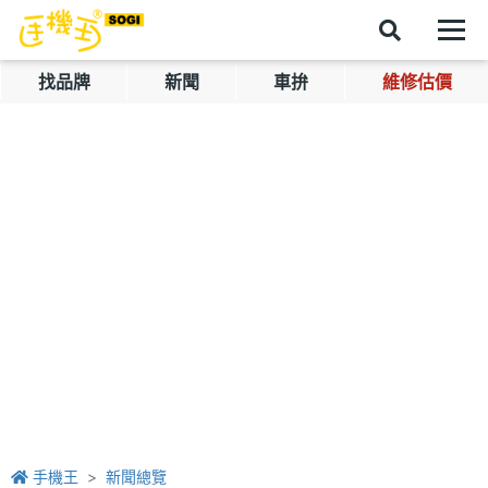
找品牌
新聞
車拚
維修估價
手機王
新聞總覽