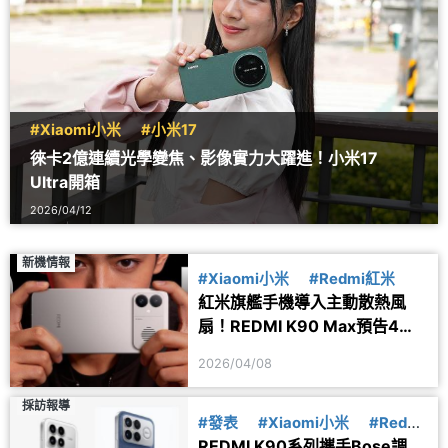
#Xiaomi小米
#小米17
徠卡2億連續光學變焦、影像實力大躍進！小米17
Ultra開箱
2026/04/12
新機情報
#Xiaomi小米
#Redmi紅米
紅米旗艦手機導入主動散熱風
扇！REDMI K90 Max預告4月
發表
2026/04/08
採訪報導
#發表
#Xiaomi小米
#Redmi
REDMI K90系列攜手Bose調
紅米