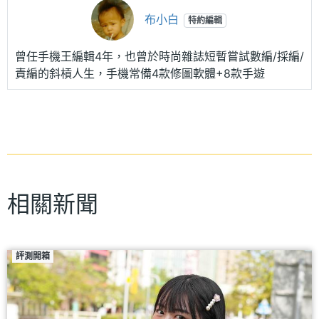
布小白
特約編輯
曾任手機王編輯4年，也曾於時尚雜誌短暫嘗試數編/採編/
責編的斜槓人生，手機常備4款修圖軟體+8款手遊
相關新聞
評測開箱