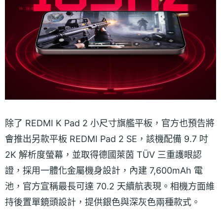
除了 REDMI K Pad 2 小尺寸旗艦平板，官方也預告將
會推出另款平板 REDMI Pad 2 SE，該機配備 9.7 吋
2K 解析度螢幕，並取得德國萊茵 TÜV 三重護眼認
證，採用一體化金屬機身設計，內建 7,600mAh 電
池，官方宣稱最長可達 70.2 天續航表現。相機方面維
持後置單鏡頭設計，提供銀色與深灰色兩種款式。