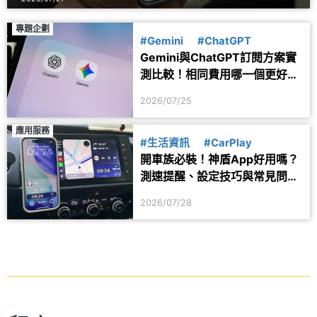
專題企劃
#Gemini
#ChatGPT
Gemini與ChatGPT訂閱方案實
測比較！相同費用哪一個更好
用？
2026/07/25
應用服務
#生活資訊
#CarPlay
開車族必裝！神盾App好用嗎？
測速提醒、設定技巧與常見問題
一次看
2026/07/28