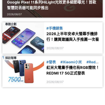
Google Pixel 11系列HiLight光效更多細節曝光！首款
智慧防丟器可能同步推出
2026/08/07
專題企劃
#手機銷售
2026上半年安卓大螢幕手機排
行！購買建議與入手推薦一次看
2026/08/07
採訪報導
#發表
#Xiaomi小米
#Redmi
紅米大電量手機也有RGB燈效！
紅米
REDMI 17 5G正式發表
2026/08/07