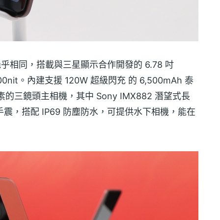
國版幾乎相同，搭載與三星顯示合作開發的 6.78 吋
nit。內建支援 120W 超級閃充 的 6,500mAh 泰
的三鏡頭主相機，其中 Sony IMX882 潛望式長
防手震，搭配 IP69 防塵防水，可提供水下相機，能在