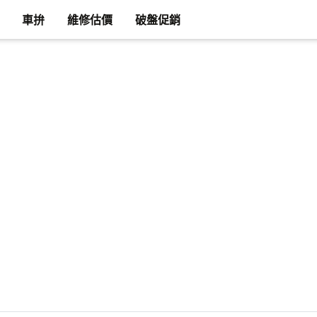
車拚
維修估價
破盤促銷