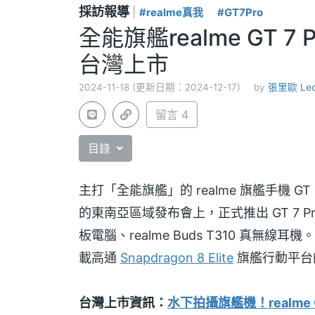
採訪報導
|
#realme真我
#GT7Pro
全能旗艦realme GT 
台灣上市
2024-11-18 (更新日期：2024-12-17)
by
張里歐 Le
留言 4
目錄
主打「全能旗艦」的 realme 旗艦手機 GT 7
的東南亞區域發布會上，正式推出 GT 7 Pro 
板電腦、realme Buds T310 真無線耳機。re
載高通
Snapdragon 8 Elite
旗艦行動平台
台灣上市資訊：
水下拍攝旗艦機！realme 