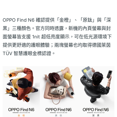
OPPO Find N6 確認提供「金橙」、「原鈦」與「深
黑」三種顏色。官方同時透露，新機的內頁螢幕與封
面螢幕皆支援 1nit 超低亮度顯示，可在低光源環境下
提供更舒適的護眼體驗；兩塊螢幕也均取得德國萊茵
TÜV 智慧護眼金標認證。