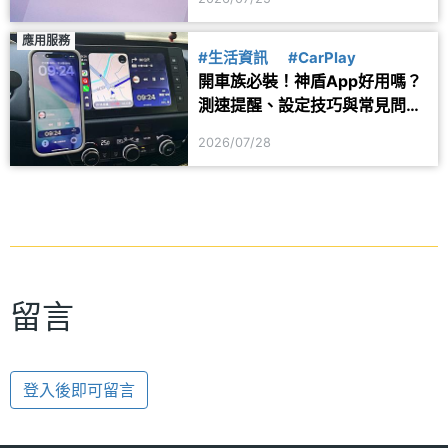
應用服務
#生活資訊
#CarPlay
開車族必裝！神盾App好用嗎？
測速提醒、設定技巧與常見問題
一次看
2026/07/28
留言
登入後即可留言