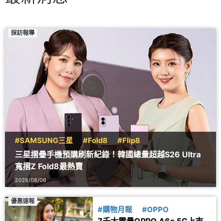
採訪報導
#SAMSUNG三星
#Fold8
#Flip8
三星摺疊手機預購刷新紀錄！韓國總量超越S26 Ultra
寬摺Z Fold8最熱賣
2026/08/06
優惠速報
#購物月報
#OPPO
7千大電量OPPO A6s 5G上市