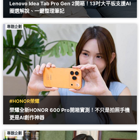
Lenovo Idea Tab Pro Gen 2開箱！13吋大平板支援AI
圈選解說、一鍵整理筆記
專題企劃
#HONOR榮耀
榮耀全新HONOR 600 Pro開箱實測！不只是拍照手機
更是AI創作神器
專題企劃