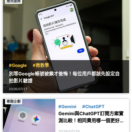
應用服務
#Google
#微教學
別等Google帳號被鎖才後悔！每位用戶都該先設定自
拍影片驗證
2026/07/27
專題企劃
#Gemini
#ChatGPT
Gemini與ChatGPT訂閱方案實
測比較！相同費用哪一個更好
用？
2026/07/25