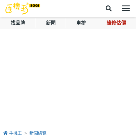
找品牌
新聞
車拚
維修估價
手機王
新聞總覽