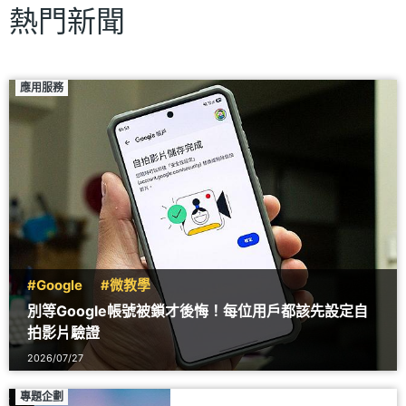
熱門新聞
應用服務
#Google
#微教學
別等Google帳號被鎖才後悔！每位用戶都該先設定自
拍影片驗證
2026/07/27
專題企劃