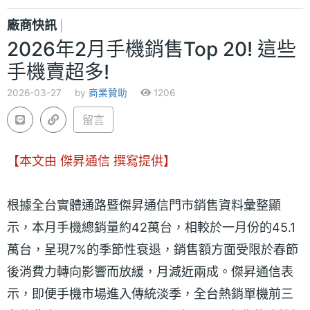
廠商快訊
|
2026年2月手機銷售Top 20! 這些
手機賣超多!
2026-03-27
by
商業贊助
1206
留言
【本文由 傑昇通信 撰寫提供】
根據全台實體通路暨傑昇通信門市銷售資料彙整顯
示，本月手機總銷量約42萬台，相較於一月份的45.1
萬台，呈現7%的季節性衰退，銷售額方面受限於春節
後消費力轉向影響而放緩，月減近兩成。傑昇通信表
示，即便手機市場進入傳統淡季，全台熱銷單機前三