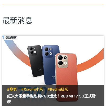
最新消息
採訪報導
#發表
#Xiaomi小米
#Redmi紅米
紅米大電量手機也有RGB燈效！REDMI 17 5G正式發
表