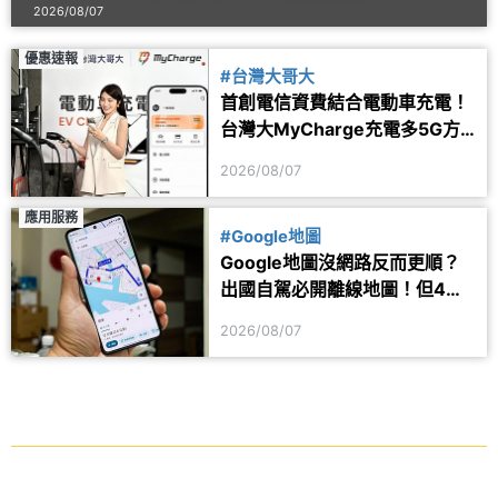
2026/08/07
優惠速報
#台灣大哥大
首創電信資費結合電動車充電！
台灣大MyCharge充電多5G方
案 2年最高省1.6萬
2026/08/07
應用服務
#Google地圖
Google地圖沒網路反而更順？
出國自駕必開離線地圖！但4項
功能仍會受限制
2026/08/07