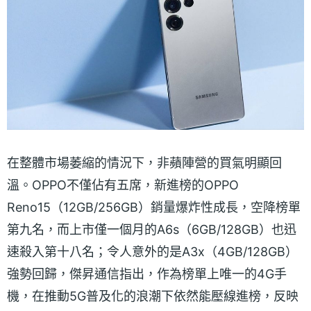
在整體市場萎縮的情況下，非蘋陣營的買氣明顯回
溫。OPPO不僅佔有五席，新進榜的OPPO
Reno15（12GB/256GB）銷量爆炸性成長，空降榜單
第九名，而上市僅一個月的A6s（6GB/128GB）也迅
速殺入第十八名；令人意外的是A3x（4GB/128GB）
強勢回歸，傑昇通信指出，作為榜單上唯一的4G手
機，在推動5G普及化的浪潮下依然能壓線進榜，反映