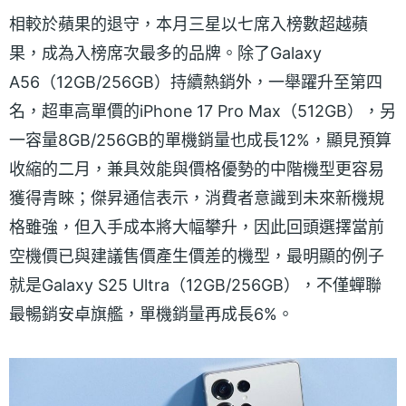
相較於蘋果的退守，本月三星以七席入榜數超越蘋
果，成為入榜席次最多的品牌。除了Galaxy
A56（12GB/256GB）持續熱銷外，一舉躍升至第四
名，超車高單價的iPhone 17 Pro Max（512GB），另
一容量8GB/256GB的單機銷量也成長12%，顯見預算
收縮的二月，兼具效能與價格優勢的中階機型更容易
獲得青睞；傑昇通信表示，消費者意識到未來新機規
格雖強，但入手成本將大幅攀升，因此回頭選擇當前
空機價已與建議售價產生價差的機型，最明顯的例子
就是Galaxy S25 Ultra（12GB/256GB），不僅蟬聯
最暢銷安卓旗艦，單機銷量再成長6%。