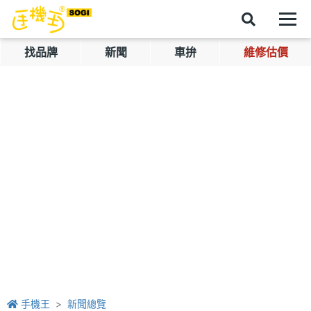
找品牌
新聞
車拚
維修估價
手機王
新聞總覽