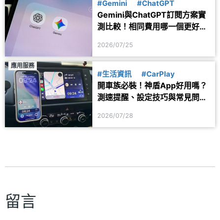
#Gemini
#ChatGPT
Gemini與ChatGPT訂閱方案實
測比較！相同費用哪一個更好
用？
2026/07/25
應用服務
#生活資訊
#CarPlay
開車族必裝！神盾App好用嗎？
測速提醒、設定技巧與常見問題
一次看
2026/07/28
留言