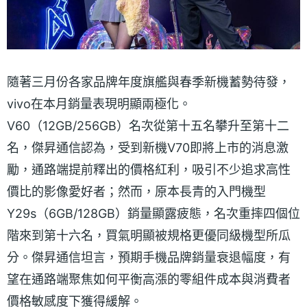
隨著三月份各家品牌年度旗艦與春季新機蓄勢待發，
vivo在本月銷量表現明顯兩極化。
V60（12GB/256GB）名次從第十五名攀升至第十二
名，傑昇通信認為，受到新機V70即將上市的消息激
勵，通路端提前釋出的價格紅利，吸引不少追求高性
價比的影像愛好者；然而，原本長青的入門機型
Y29s（6GB/128GB）銷量顯露疲態，名次重摔四個位
階來到第十六名，買氣明顯被規格更優同級機型所瓜
分。傑昇通信坦言，預期手機品牌銷量衰退幅度，有
望在通路端聚焦如何平衡高漲的零組件成本與消費者
價格敏感度下獲得緩解。