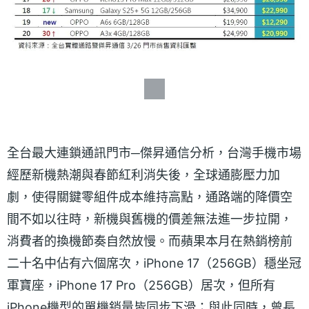
全台最大連鎖通訊門市─傑昇通信分析，台灣手機市場
經歷新機熱潮與春節紅利消失後，全球通膨壓力加
劇，使得關鍵零組件成本維持高點，通路端的降價空
間不如以往時，新機與舊機的價差無法進一步拉開，
消費者的換機節奏自然放慢。而蘋果本月在熱銷榜前
二十名中佔有六個席次，iPhone 17（256GB）穩坐冠
軍寶座，iPhone 17 Pro（256GB）居次，但所有
iPhone機型的單機銷量皆同步下滑；與此同時，曾長