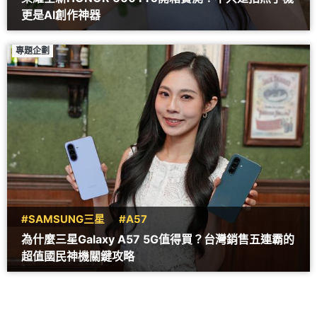
更是AI創作神器
專題企劃
#SAMSUNG三星
#A57
為什麼三星Galaxy A57 5G值得買？台灣銷售五連霸的
超值國民神機關鍵攻略