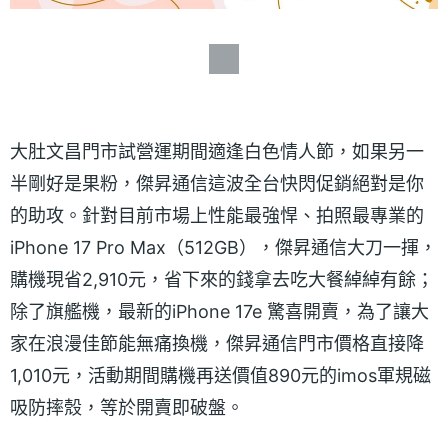
大肚文昌門市試營運期間適逢白色情人節，如果另一
半剛好是果粉，傑昇通信這波全台快閃促銷絕對是你
的助攻。針對目前市場上性能最強悍、拍照最專業的
iPhone 17 Pro Max（512GB），傑昇通信大刀一揮，
購機現省2,910元，省下來的錢拿去吃大餐綽綽有餘；
除了旗艦機，最新的iPhone 17e 驚喜開賣，為了讓大
家在浪漫佳節能無痛換機，傑昇通信門市價格直接降
1,010元，活動期間購機再送價值890元的imos軍規磁
吸防摔殼，等於開賣即破盤。