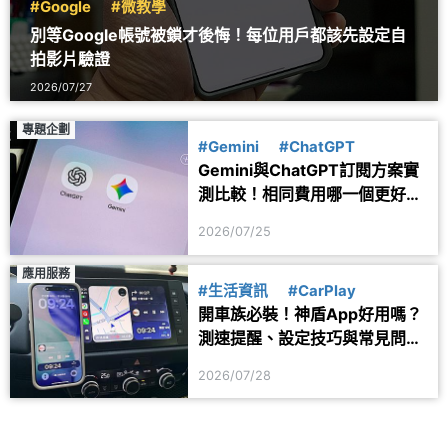
#Google
#微教學
別等Google帳號被鎖才後悔！每位用戶都該先設定自
拍影片驗證
2026/07/27
專題企劃
#Gemini
#ChatGPT
Gemini與ChatGPT訂閱方案實
測比較！相同費用哪一個更好
用？
2026/07/25
應用服務
#生活資訊
#CarPlay
開車族必裝！神盾App好用嗎？
測速提醒、設定技巧與常見問題
一次看
2026/07/28