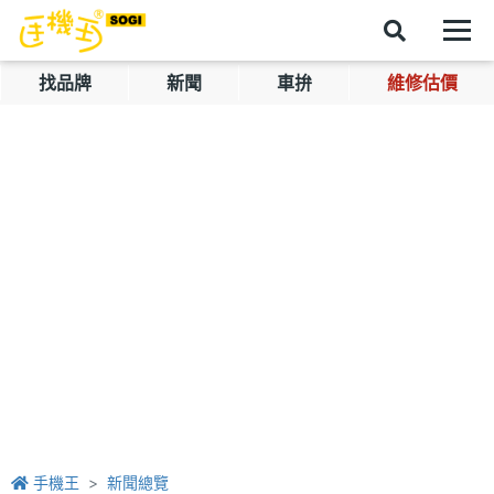
找品牌
新聞
車拚
維修估價
手機王
新聞總覽