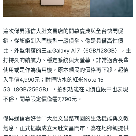
這次傑昇通信大肚文昌店的開幕慶典與全台快閃促
銷，從旗艦到入門機型一應俱全。像是具備高性價
比、外型俐落的三星Galaxy A17（6GB/128GB），主
打持久的續航力、穩定系統與大螢幕，非常適合長輩
使用或是作為備用機，原本親民的價格再下殺，超值
入手價4,990元；耐摔防水的紅米Note 15
5G（8GB/256GB），拍照功能在同價位段中也表現
不俗，開幕限定價僅需7,790元。
傑昇通信看好台中大肚文昌路商圈的生活機能與文教
氣息，正式插旗成立大肚文昌門市，為在地鄉親提供