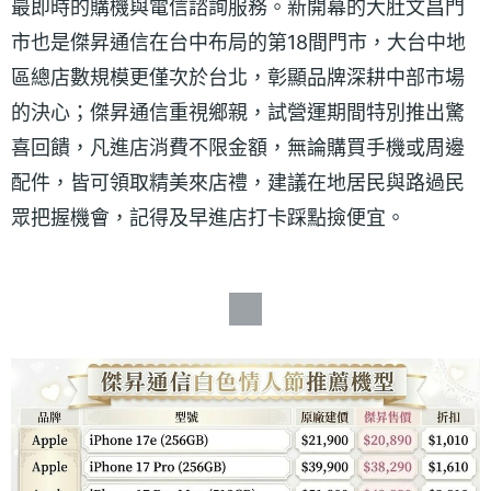
最即時的購機與電信諮詢服務。新開幕的大肚文昌門
市也是傑昇通信在台中布局的第18間門市，大台中地
區總店數規模更僅次於台北，彰顯品牌深耕中部市場
的決心；傑昇通信重視鄉親，試營運期間特別推出驚
喜回饋，凡進店消費不限金額，無論購買手機或周邊
配件，皆可領取精美來店禮，建議在地居民與路過民
眾把握機會，記得及早進店打卡踩點撿便宜。