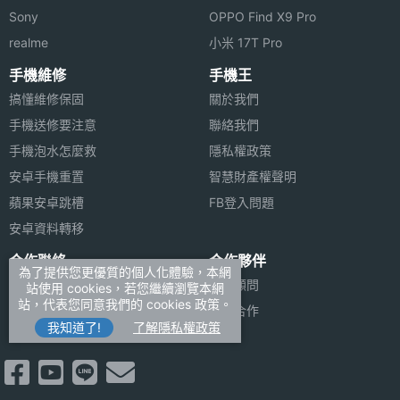
Sony
OPPO Find X9 Pro
realme
小米 17T Pro
手機維修
手機王
搞懂維修保固
關於我們
手機送修要注意
聯絡我們
手機泡水怎麼救
隱私權政策
安卓手機重置
智慧財產權聲明
蘋果安卓跳槽
FB登入問題
安卓資料轉移
合作聯絡
合作夥伴
為了提供您更優質的個人化體驗，本網
廣告刊登
法律顧問
站使用 cookies，若您繼續瀏覽本網
站，代表您同意我們的 cookies 政策。
加入商店報價
媒體合作
我知道了!
了解隱私權政策
新聞聯絡