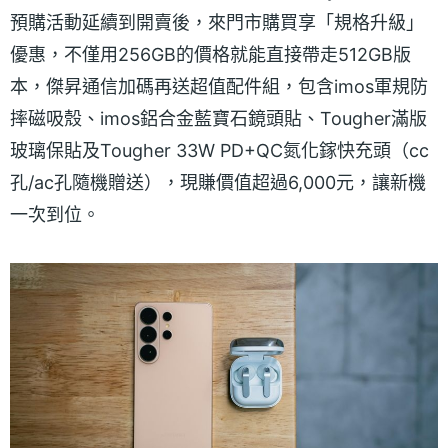
預購活動延續到開賣後，來門市購買享「規格升級」
優惠，不僅用256GB的價格就能直接帶走512GB版
本，傑昇通信加碼再送超值配件組，包含imos軍規防
摔磁吸殼、imos鋁合金藍寶石鏡頭貼、Tougher滿版
玻璃保貼及Tougher 33W PD+QC氮化鎵快充頭（cc
孔/ac孔隨機贈送），現賺價值超過6,000元，讓新機
一次到位。