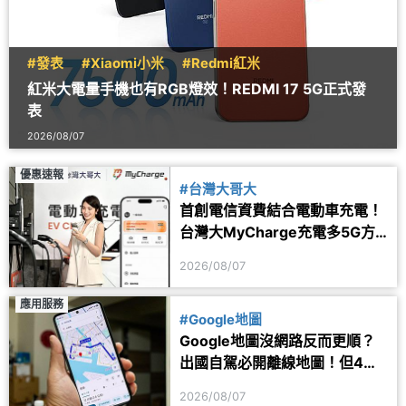
#發表
#Xiaomi小米
#Redmi紅米
紅米大電量手機也有RGB燈效！REDMI 17 5G正式發
表
2026/08/07
優惠速報
#台灣大哥大
首創電信資費結合電動車充電！
台灣大MyCharge充電多5G方
案 2年最高省1.6萬
2026/08/07
應用服務
#Google地圖
Google地圖沒網路反而更順？
出國自駕必開離線地圖！但4項
功能仍會受限制
2026/08/07