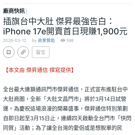
廠商快訊
|
插旗台中大肚 傑昇最強告白：
iPhone 17e開賣首日現賺1,900元
2026-03-12
by
商業贊助
598
留言
【本文由 傑昇通信 撰寫提供】
全台最大連鎖通訊門市傑昇通信，正式宣布進駐台中
大肚商圈，全新「大肚文昌門市」將於3月14日試營
運。為慶祝這場浪漫的開幕盛事，傑昇通信特別策劃
自即日起至3月15日止，連續四天啟動全台門市「快閃
同賀」活動；為了讓全台灣的愛侶或是想脫單的民