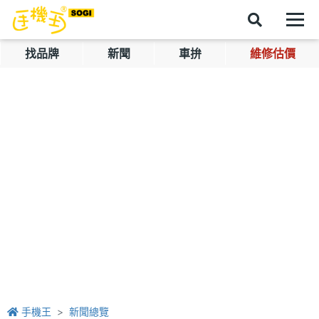
找品牌
新聞
車拚
維修估價
手機王
新聞總覽