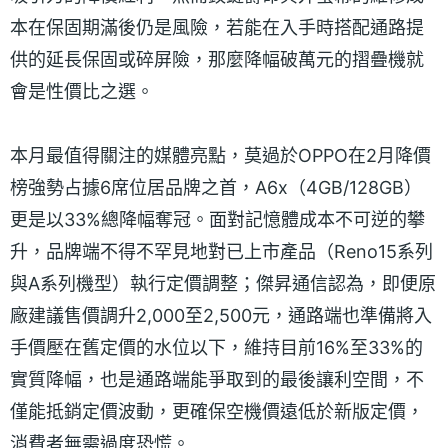
本在保固期滿後仍是風險，若能在入手時搭配通路提
供的延長保固或碎屏險，那麼降幅破萬元的摺疊機就
會是性價比之選。
本月最值得關注的媒體亮點，莫過於OPPO在2月降價
榜強勢占據6席位居品牌之首，A6x（4GB/128GB）
更是以33%總降幅奪冠。面對記憶體成本不可逆的攀
升，品牌端不得不罕見地對已上市產品（Reno15系列
與A系列機型）執行定價調整；傑昇通信認為，即便原
廠建議售價調升2,000至2,500元，通路端也準備將入
手價壓在舊定價的水位以下，維持目前16%至33%的
實質降幅，也是通路端能爭取到的最後讓利空間，不
僅能抵銷定價波動，更確保空機價遠低於新版定價，
消費者無需過度恐慌。