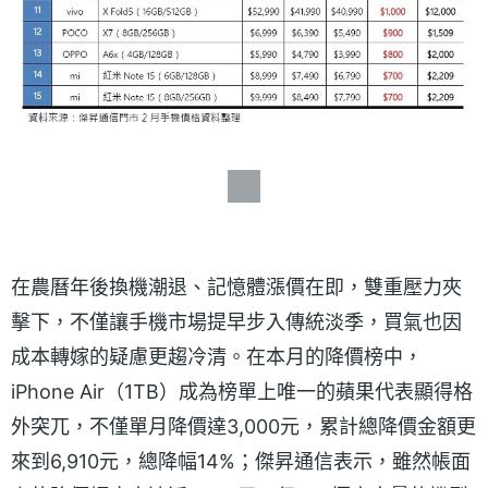
在農曆年後換機潮退、記憶體漲價在即，雙重壓力夾
擊下，不僅讓手機市場提早步入傳統淡季，買氣也因
成本轉嫁的疑慮更趨冷清。在本月的降價榜中，
iPhone Air（1TB）成為榜單上唯一的蘋果代表顯得格
外突兀，不僅單月降價達3,000元，累計總降價金額更
來到6,910元，總降幅14%；傑昇通信表示，雖然帳面