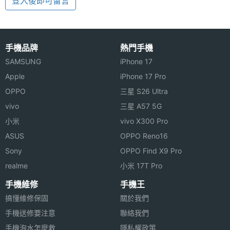
登入後即可留言
手機品牌
熱門手機
SAMSUNG
iPhone 17
Apple
iPhone 17 Pro
OPPO
三星 S26 Ultra
vivo
三星 A57 5G
小米
vivo X300 Pro
ASUS
OPPO Reno16
Sony
OPPO Find X9 Pro
realme
小米 17T Pro
手機維修
手機王
搞懂維修保固
關於我們
手機送修要注意
聯絡我們
手機泡水怎麼救
隱私權政策