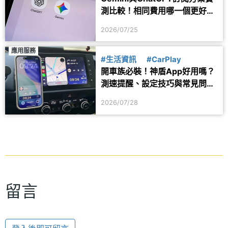
測比較！相同費用哪一個更好
用？
2026/07/25
應用服務
#生活資訊
#CarPlay
開車族必裝！神盾App好用嗎？
測速提醒、設定技巧與常見問題
一次看
2026/07/28
留言