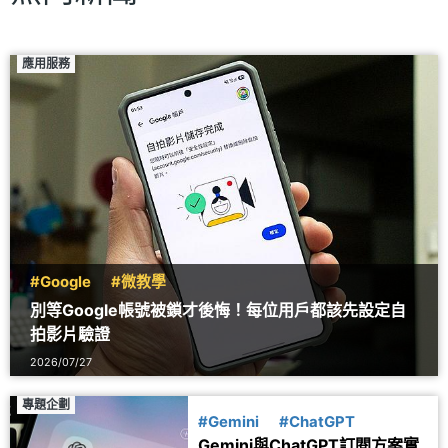
應用服務
#Google
#微教學
別等Google帳號被鎖才後悔！每位用戶都該先設定自
拍影片驗證
2026/07/27
專題企劃
#Gemini
#ChatGPT
Gemini與ChatGPT訂閱方案實