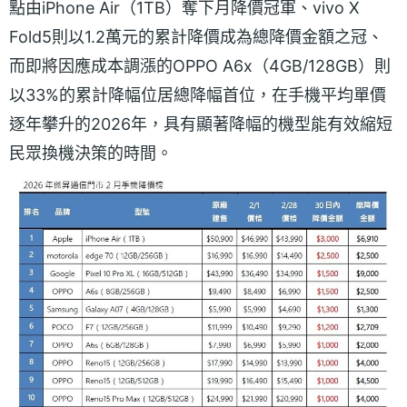
點由iPhone Air（1TB）奪下月降價冠軍、vivo X
Fold5則以1.2萬元的累計降價成為總降價金額之冠、
而即將因應成本調漲的OPPO A6x（4GB/128GB）則
以33%的累計降幅位居總降幅首位，在手機平均單價
逐年攀升的2026年，具有顯著降幅的機型能有效縮短
民眾換機決策的時間。