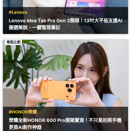
#Lenovo
Lenovo Idea Tab Pro Gen 2開箱！13吋大平板支援AI
圈選解說、一鍵整理筆記
專題企劃
#HONOR榮耀
榮耀全新HONOR 600 Pro開箱實測！不只是拍照手機
更是AI創作神器