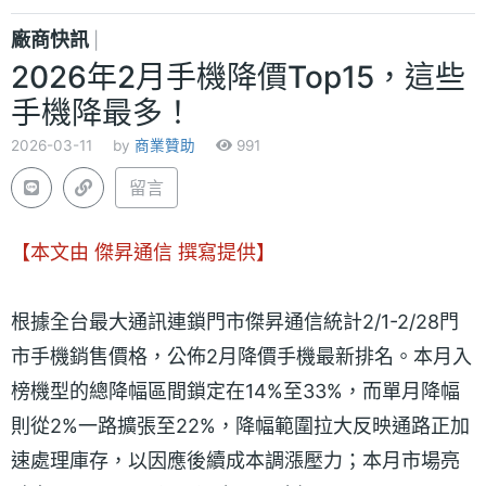
廠商快訊
|
2026年2月手機降價Top15，這些
手機降最多！
2026-03-11
by
商業贊助
991
留言
【本文由 傑昇通信 撰寫提供】
根據全台最大通訊連鎖門市傑昇通信統計2/1-2/28門
市手機銷售價格，公佈2月降價手機最新排名。本月入
榜機型的總降幅區間鎖定在14%至33%，而單月降幅
則從2%一路擴張至22%，降幅範圍拉大反映通路正加
速處理庫存，以因應後續成本調漲壓力；本月市場亮