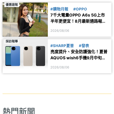
優惠速報
#購物月報
#OPPO
7千大電量OPPO A6s 5G上市
半年更便宜！8月最新通路報價
一次看
2026/08/06
採訪報導
#SHARP夏普
#發表
亮度提升、安全防護強化！夏普
AQUOS wish6手機9月中旬台
灣上市
2026/08/06
熱門新聞