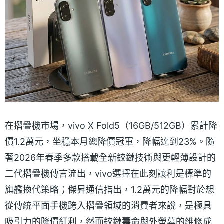
在摺疊機市場，vivo X Fold5（16GB/512GB）累計降
價1.2萬元，坐穩本月總降價冠軍，降幅達到23%。隨
著2026年春季多款搭載全新鉸鏈技術與更輕薄設計的
二代摺疊機傳言流出，vivo選擇在此刻讓利是標準的
旗艦換代策略；傑昇通信指出，1.2萬元的降幅對於想
從傳統平面手機跨入摺疊領域的消費者來說，是極具
吸引力的降價紅利，然而鉸鏈壽命與外螢幕的維修成