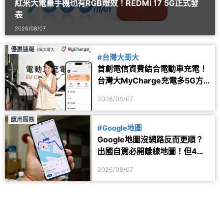
紅米大電量手機也有RGB燈效！REDMI 17 5G正式發
表
2026/08/07
優惠速報
#台灣大哥大
首創電信資費結合電動車充電！
台灣大MyCharge充電多5G方
案 2年最高省1.6萬
2026/08/07
應用服務
#Google地圖
Google地圖沒網路反而更順？
出國自駕必開離線地圖！但4項
功能仍會受限制
2026/08/07