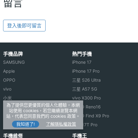
留言
登入後即可留言
手機品牌
熱門手機
SAMSUNG
iPhone 17
Apple
iPhone 17 Pro
OPPO
三星 S26 Ultra
vivo
三星 A57 5G
小米
vivo X300 Pro
為了提供您更優質的個人化體驗，本網
ASUS
OPPO Reno16
站使用 cookies，若您繼續瀏覽本網
Sony
OPPO Find X9 Pro
站，代表您同意我們的 cookies 政策。
我知道了!
了解隱私權政策
realme
小米 17T Pro
手機維修
手機王