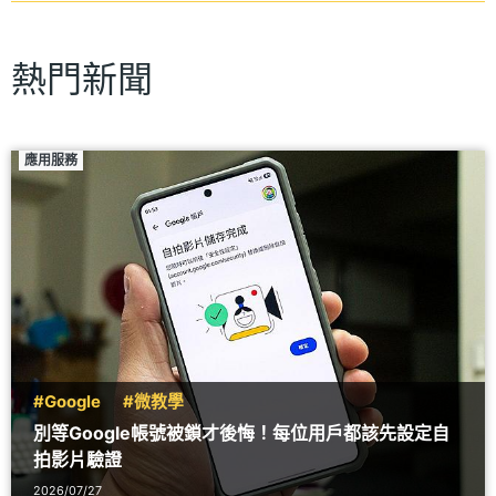
熱門新聞
應用服務
#Google
#微教學
別等Google帳號被鎖才後悔！每位用戶都該先設定自
拍影片驗證
2026/07/27