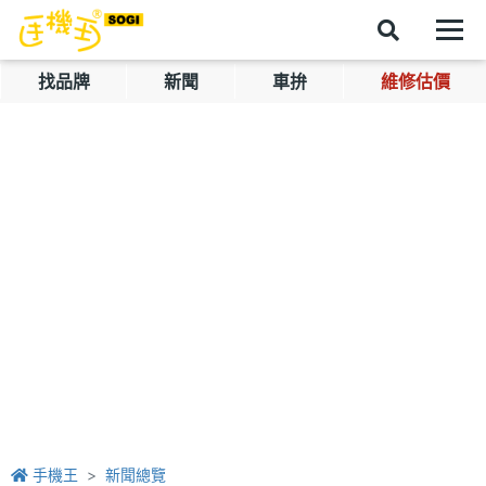
找品牌
新聞
車拚
維修估價
手機王
新聞總覽