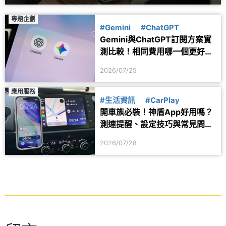
專題企劃
#Gemini
#ChatGPT
Gemini與ChatGPT訂閱方案實
測比較！相同費用哪一個更好
用？
2026/07/25
應用服務
#生活資訊
#CarPlay
開車族必裝！神盾App好用嗎？
測速提醒、設定技巧與常見問題
一次看
2026/07/28