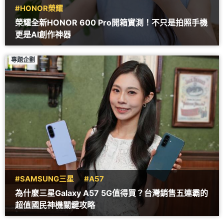
#HONOR榮耀
榮耀全新HONOR 600 Pro開箱實測！不只是拍照手機
更是AI創作神器
專題企劃
#SAMSUNG三星
#A57
為什麼三星Galaxy A57 5G值得買？台灣銷售五連霸的
超值國民神機關鍵攻略