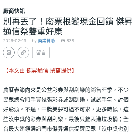
廠商快訊
|
別再丟了！廢票根變現金回饋 傑昇
通信祭雙重好康
2026-02-19
by
商業贊助
638
留言
【本文由 傑昇通信 撰寫提供】
農曆春節向來是公益彩券與刮刮樂的銷售旺季，不少
民眾總會順手買幾張彩券或刮刮樂，試試手氣、討個
好彩頭。不過，中獎美夢可遇不可求，更多時候，這
些沒中獎的彩券與刮刮樂，最後只能丟進垃圾桶；全
台最大連鎖通訊門市傑昇通信提醒民眾「沒中獎也別