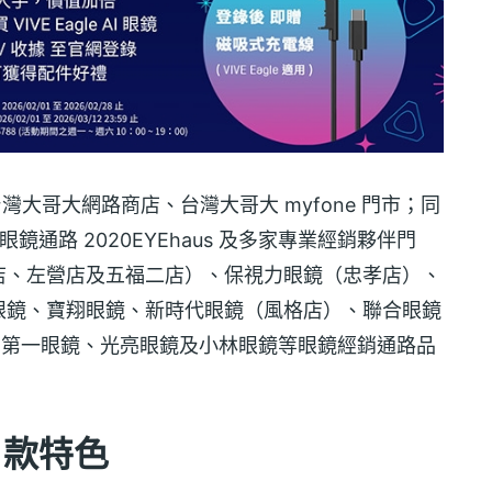
台灣大哥大網路商店、台灣大哥大 myfone 門市；同
鏡通路 2020EYEhaus 及多家專業經銷夥伴門
店、左營店及五福二店）、保視力眼鏡（忠孝店）、
眼鏡、寶翔眼鏡、新時代眼鏡（風格店）、聯合眼鏡
）、第一眼鏡、光亮眼鏡及小林眼鏡等眼鏡經銷通路品
鏡片款特色