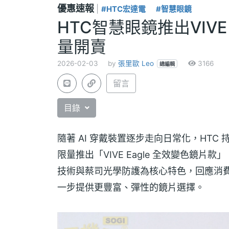
優惠速報
|
#HTC宏達電
#智慧眼鏡
HTC智慧眼鏡推出VIVE 
量開賣
2026-02-03
by
張里歐 Leo
3166
總編輯
留言
目錄
隨著 AI 穿戴裝置逐步走向日常化，HTC
限量推出「VIVE Eagle 全效變色鏡
技術與蔡司光學防護為核心特色，回應消
一步提供更豐富、彈性的鏡片選擇。