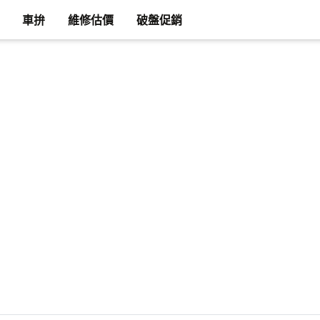
車拚
維修估價
破盤促銷