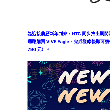
為迎接農曆新年到來，HTC 同步推出期間限定促
通路購買 VIVE Eagle，完成登錄後即可
790 元）。