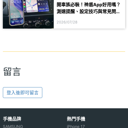
開車族必裝！神盾App好用嗎？
測速提醒、設定技巧與常見問題
一次看
2026/07/28
留言
登入後即可留言
手機品牌
熱門手機
SAMSUNG
iPhone 17