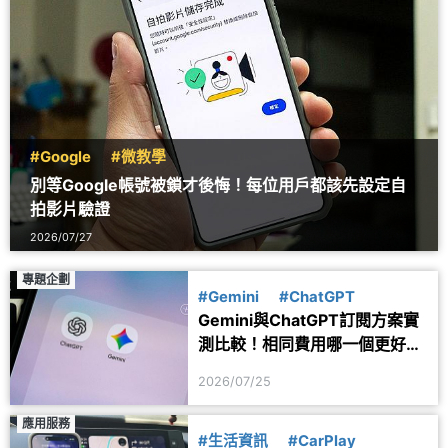
#Google
#微教學
別等Google帳號被鎖才後悔！每位用戶都該先設定自
拍影片驗證
2026/07/27
專題企劃
#Gemini
#ChatGPT
Gemini與ChatGPT訂閱方案實
測比較！相同費用哪一個更好
用？
2026/07/25
應用服務
#生活資訊
#CarPlay