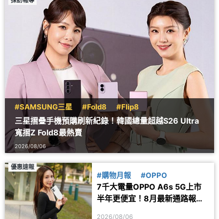
採訪報導
#SAMSUNG三星
#Fold8
#Flip8
三星摺疊手機預購刷新紀錄！韓國總量超越S26 Ultra
寬摺Z Fold8最熱賣
2026/08/06
優惠速報
#購物月報
#OPPO
7千大電量OPPO A6s 5G上市
半年更便宜！8月最新通路報價
一次看
2026/08/06