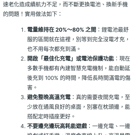
速老化造成續航力不足，而不斷更換電池、換新手機
的問題！實用做法如下：
電量維持在 20%～80% 之間
：鋰電池最舒
服的區間就在這裡，別等到完全沒電才充，
也不用每次都充到滿。
開啟「最佳化充電」或電池保護功能
：現在
多數手機都有內建智慧充電機制，能自動延
後充到 100% 的時間，降低長時間滿電的傷
害。
避免整晚高溫充電
：真的需要夜間充電，至
少放在通風良好的桌面，別塞在枕頭邊，能
搭配定時插座更好。
不要邊充邊玩高耗能遊戲
：一邊充電、一邊