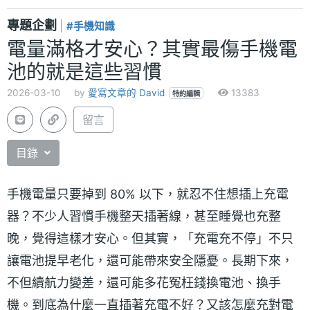
專題企劃
|
#手機知識
電量滿格才安心？其實最傷手機電
池的就是這些習慣
2026-03-10
by
愛寫文章的 David
13383
特約編輯
留言
目錄
手機電量只要掉到 80% 以下，就忍不住想插上充電
器？不少人習慣手機整天插著線，甚至睡覺也充整
晚，覺得這樣才安心。但其實，「充電充不停」不只
讓電池提早老化，還可能帶來安全隱憂。長期下來，
不但續航力變差，還可能多花冤枉錢換電池、換手
機。到底為什麼一直插著充電不好？又該怎麼充對電