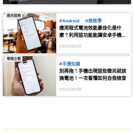
應用服務
#Android
#微教學
應用程式電池效能最佳化是什
麼？利用這功能能讓安卓手機更
省電
2025/06/29
專題企劃
#手機知識
別再拖！手機出現這些徵兆就該
換電池！一次看懂如何自我檢查
2025/05/09