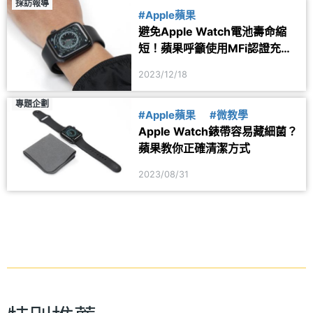
採訪報導
#Apple蘋果
避免Apple Watch電池壽命縮
短！蘋果呼籲使用MFi認證充電
器
2023/12/18
專題企劃
#Apple蘋果
#微教學
Apple Watch錶帶容易藏細菌？
蘋果教你正確清潔方式
2023/08/31