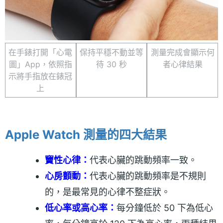
在手錶打開「心電
保持平穩不動並等
測量完成會顯示何
圖」App，依照指
待 30 秒
者心律結果
示將手指放在錶冠
上
Apple Watch 測量的四大結果
竇性心律：
代表心臟的跳動頻率一致。
心房顫動：
代表心臟的跳動頻率是不規則
的，是最常見的心律不整症狀。
低心率或高心率：
每分鐘低於 50 下為低心