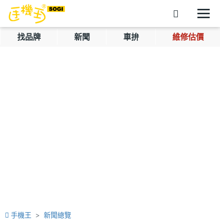
找品牌
新聞
車拚
維修估價
手機王
新聞總覽