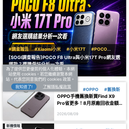
#調查報告
#Xiaomi小米
#小米17T
#POCO
#F8
[SOGI調查報告]POCO F8 Ultra與小米17T Pro網友選
哪款？選購偏好分析一次看
為了提供您更優質的個人化體驗，本網
2026/08/09
站使用 cookies，若您繼續瀏覽本網
站，代表您同意我們的 cookies 政策。
優惠速報
我知道了!
了解隱私權政策
#購物月報
#OPPO
#舊換新
OPPO手機舊換新買Find X9
Pro省更多！8月原廠回收金額
一次看
2026/08/09
新機情報