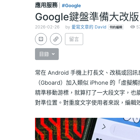
應用服務
|
#Google
Google鍵盤準備大改
2026-02-26
by
愛寫文章的 David
5
特約編輯
留言
目錄
常在 Android 手機上打長文、改稿或回訊
（Gboard）加入類似 iPhone 的
精準移動游標，就算打了一大段文字，也
對準位置。對重度文字使用者來說，編輯