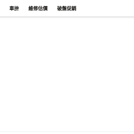
車拚
維修估價
破盤促銷