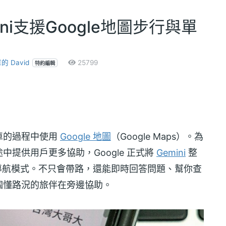
ni支援Google地圖步行與單
 David
25799
特約編輯
車的過程中使用
Google 地圖
（Google Maps）。為
提供用戶更多協助，Google 正式將
Gemini
整
車」導航模式。不只會帶路，還能即時回答問題、幫你查
個懂路況的旅伴在旁邊協助。