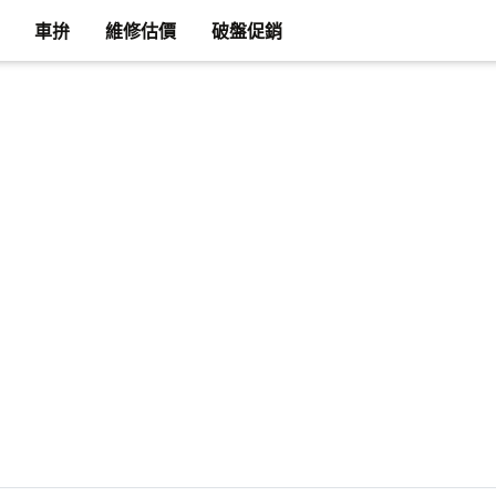
車拚
維修估價
破盤促銷