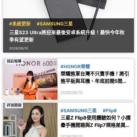
#系統更新
#SAMSUNG三星
三星S23 Ultra將迎來最後安卓系統升級！最快今年秋
季有望更新
2026/08/10
採訪報導
#HONOR榮耀
榮耀進軍台灣不只賣手機！將引
進平板與耳機、年底前開5間體
驗店
2026/08/10
評測開箱
#SAMSUNG三星
#Flip8
三星Z Flip8使用體驗如何？小摺
疊手機開箱與Z Flip7規格差異一
次看
2026/08/10