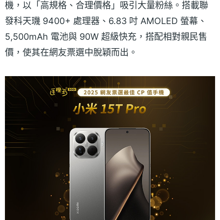
機，以「高規格、合理價格」吸引大量粉絲。搭載聯
發科天璣 9400+ 處理器、6.83 吋 AMOLED 螢幕、
5,500mAh 電池與 90W 超級快充，搭配相對親民售
價，使其在網友票選中脫穎而出。