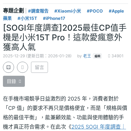
專題企劃
|
#調查報告
#Xiaomi小米
#POCO
#Apple
蘋果
#小米15T
#iPhone17
[SOGI年度調查]2025最佳CP值手
機是小米15T Pro！這款愛瘋意外
獲高人氣
2025-12-29 (更新日期：2026-01-28)
by
老王
34901
編輯
留言
目錄
在手機市場競爭日益激烈的 2025 年，消費者對於
「CP 值」的要求不再只是價格便宜，而是「規格與價
格的最佳平衡」，能兼顧效能、功能與使用體驗的手
機才真正符合需求。在此次《
2025 SOGI 年度調查｜