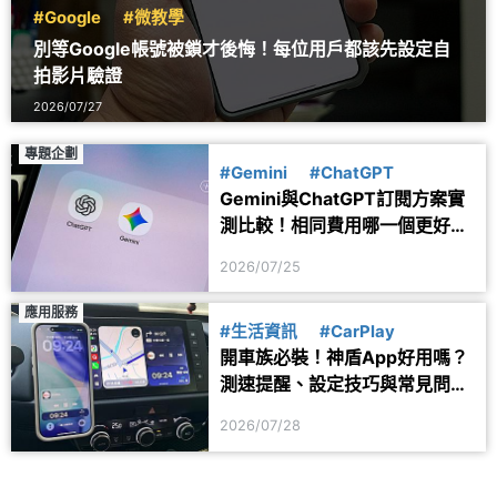
#Google
#微教學
別等Google帳號被鎖才後悔！每位用戶都該先設定自
拍影片驗證
2026/07/27
專題企劃
#Gemini
#ChatGPT
Gemini與ChatGPT訂閱方案實
測比較！相同費用哪一個更好
用？
2026/07/25
應用服務
#生活資訊
#CarPlay
開車族必裝！神盾App好用嗎？
測速提醒、設定技巧與常見問題
一次看
2026/07/28