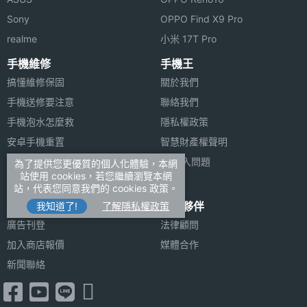
Sony
OPPO Find X9 Pro
realme
小米 17T Pro
手機維修
手機王
搞懂維修保固
關於我們
手機送修要注意
聯絡我們
手機泡水怎麼救
隱私權政策
安卓手機重置
智慧財產權聲明
蘋果安卓跳槽
FB登入問題
為了提供您更優質的個人化體驗，本網
站使用 cookies，若您繼續瀏覽本網
安卓資料轉移
站，代表您同意我們的 cookies 政策。
合作聯絡
合作夥伴
我知道了!
了解隱私權政策
廣告刊登
法律顧問
加入商店報價
媒體合作
新聞聯絡