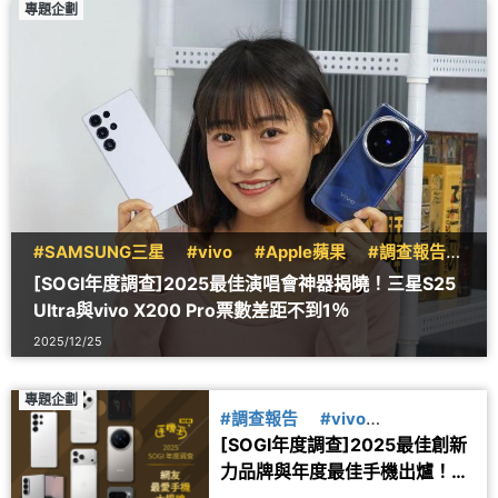
專題企劃
#SAMSUNG三星
#vivo
#Apple蘋果
#調查報告
#X200
#S25
#iPhone17
[SOGI年度調查]2025最佳演唱會神器揭曉！三星S25
Ultra與vivo X200 Pro票數差距不到1％
2025/12/25
專題企劃
#調查報告
#vivo
[SOGI年度調查]2025最佳創新
#SAMSUNG三星
#X200
力品牌與年度最佳手機出爐！網
#S25
#S24
#Xiaomi小米
友票選結果一次看