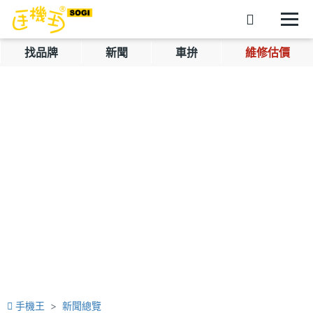
找品牌
新聞
車拚
維修估價
手機王
新聞總覽