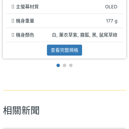
主螢幕材質
OLED
機身重量
177 g
機身顏色
白, 薰衣草紫, 霧藍, 黑, 鼠尾草綠
查看完整規格
相關新聞