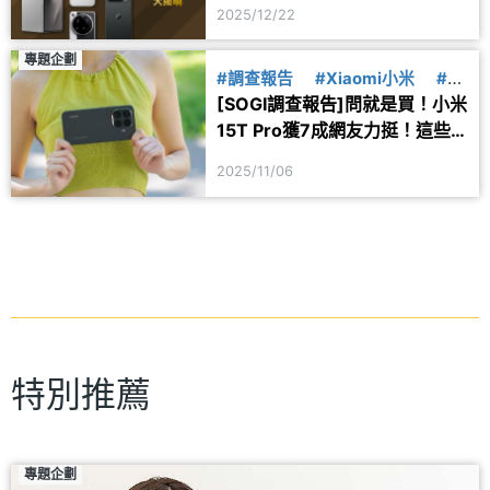
#ASUS華碩
#Apple蘋果
2025/12/22
#iPhone17
#ROGPhone9
#小米15T
專題企劃
#調查報告
#Xiaomi小米
#小
[SOGI調查報告]問就是買！小米
米15T
15T Pro獲7成網友力挺！這些
入手理由一次看懂
2025/11/06
特別推薦
專題企劃