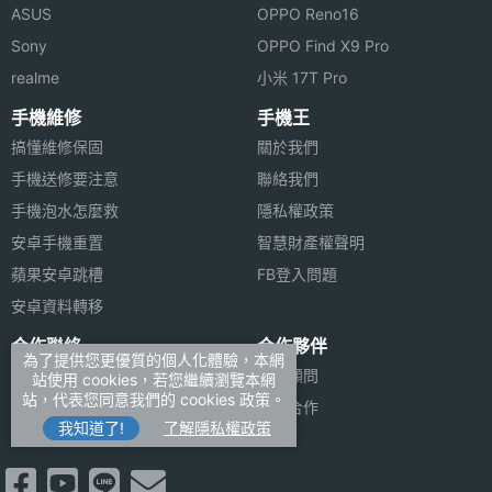
ASUS
OPPO Reno16
Sony
OPPO Find X9 Pro
realme
小米 17T Pro
手機維修
手機王
搞懂維修保固
關於我們
手機送修要注意
聯絡我們
手機泡水怎麼救
隱私權政策
安卓手機重置
智慧財產權聲明
蘋果安卓跳槽
FB登入問題
安卓資料轉移
合作聯絡
合作夥伴
為了提供您更優質的個人化體驗，本網
廣告刊登
法律顧問
站使用 cookies，若您繼續瀏覽本網
站，代表您同意我們的 cookies 政策。
加入商店報價
媒體合作
我知道了!
了解隱私權政策
新聞聯絡