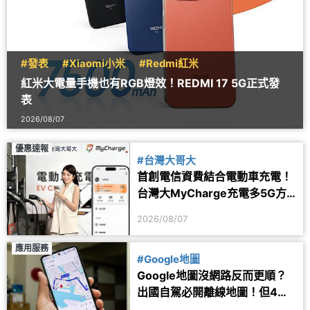
#發表
#Xiaomi小米
#Redmi紅米
紅米大電量手機也有RGB燈效！REDMI 17 5G正式發
表
2026/08/07
優惠速報
#台灣大哥大
首創電信資費結合電動車充電！
台灣大MyCharge充電多5G方
案 2年最高省1.6萬
2026/08/07
應用服務
#Google地圖
Google地圖沒網路反而更順？
出國自駕必開離線地圖！但4項
功能仍會受限制