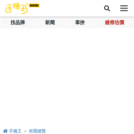
找品牌
新聞
車拚
維修估價
手機王
新聞總覽