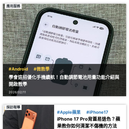
應用服務
#Android
#微教學
學會這招優化手機續航！自動調節電池用量功能介紹與
開啟教學
2026/02/11
採訪報導
#Apple蘋果
#iPhone17
iPhone 17 Pro背蓋易退色？蘋
果教你如何清潔不傷機的方法