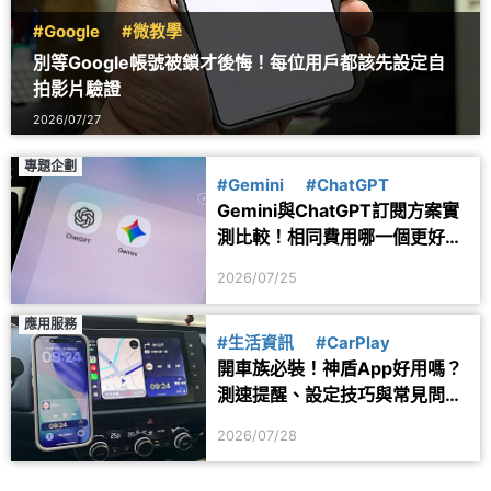
#Google
#微教學
別等Google帳號被鎖才後悔！每位用戶都該先設定自
拍影片驗證
2026/07/27
專題企劃
#Gemini
#ChatGPT
Gemini與ChatGPT訂閱方案實
測比較！相同費用哪一個更好
用？
2026/07/25
應用服務
#生活資訊
#CarPlay
開車族必裝！神盾App好用嗎？
測速提醒、設定技巧與常見問題
一次看
2026/07/28