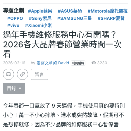
專題企劃
|
#Apple蘋果
#ASUS華碩
#Motorola摩托羅拉
#OPPO
#Sony索尼
#SAMSUNG三星
#SHARP夏普
#vivo
#Xiaomi小米
過年手機維修服務中心有開嗎？
2026各大品牌春節營業時間一次
看
2026-02-16
by
愛寫文章的 David
3230
特約編輯
留言
目錄
今年春節一口氣放了 9 天連假，手機使用真的要特別
小心！萬一不小心摔壞、進水或突然故障，假期可不
是想修就修，因為不少品牌的維修服務中心暫停營