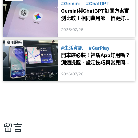
#Gemini
#ChatGPT
Gemini與ChatGPT訂閱方案實
測比較！相同費用哪一個更好
用？
2026/07/25
應用服務
#生活資訊
#CarPlay
開車族必裝！神盾App好用嗎？
測速提醒、設定技巧與常見問題
一次看
2026/07/28
留言