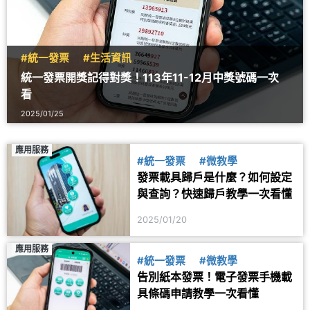
#統一發票
#生活資訊
統一發票開獎記得對獎！113年11-12月中獎號碼一次
看
2025/01/25
應用服務
#統一發票
#微教學
發票載具歸戶是什麼？如何設定
與查詢？快速歸戶教學一次看懂
2025/01/20
應用服務
#統一發票
#微教學
告別紙本發票！電子發票手機載
具條碼申請教學一次看懂