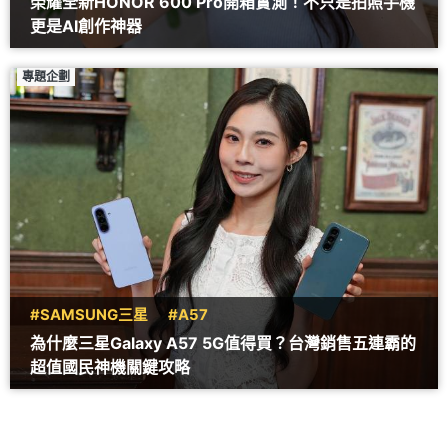
榮耀全新HONOR 600 Pro開箱實測！不只是拍照手機
更是AI創作神器
專題企劃
#SAMSUNG三星
#A57
為什麼三星Galaxy A57 5G值得買？台灣銷售五連霸的
超值國民神機關鍵攻略