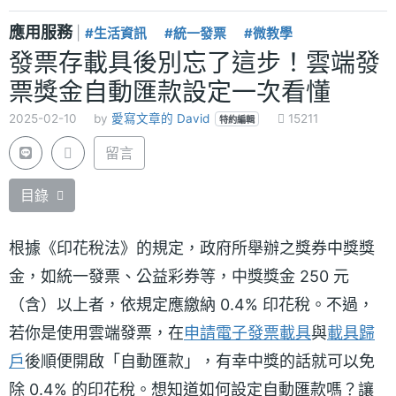
應用服務
|
#生活資訊
#統一發票
#微教學
發票存載具後別忘了這步！雲端發
票獎金自動匯款設定一次看懂
2025-02-10
by
愛寫文章的 David
15211
特約編輯
留言
目錄
根據《印花稅法》的規定，政府所舉辦之獎券中獎獎
金，如統一發票、公益彩券等，中獎獎金 250 元
（含）以上者，依規定應繳納 0.4% 印花稅。不過，
若你是使用雲端發票，在
申請電子發票載具
與
載具歸
戶
後順便開啟「自動匯款」，有幸中獎的話就可以免
除 0.4% 的印花稅。想知道如何設定自動匯款嗎？讓