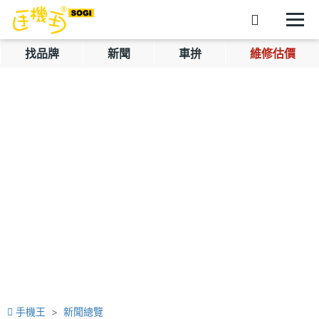
找品牌
新聞
車拚
維修估價
手機王
新聞總覽