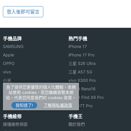
登入後即可留言
手機品牌
熱門手機
SAMSUNG
iPhone 17
Apple
iPhone 17 Pro
OPPO
三星 S26 Ultra
vivo
三星 A57 5G
小米
vivo X300 Pro
為了提供您更優質的個人化體驗，本網
ASUS
OPPO Reno16
站使用 cookies，若您繼續瀏覽本網
Sony
OPPO Find X9 Pro
站，代表您同意我們的 cookies 政策。
我知道了!
了解隱私權政策
realme
小米 17T Pro
手機維修
手機王
搞懂維修保固
關於我們