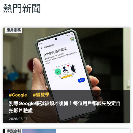
熱門新聞
應用服務
#Google
#微教學
別等Google帳號被鎖才後悔！每位用戶都該先設定自
拍影片驗證
2026/07/27
專題企劃