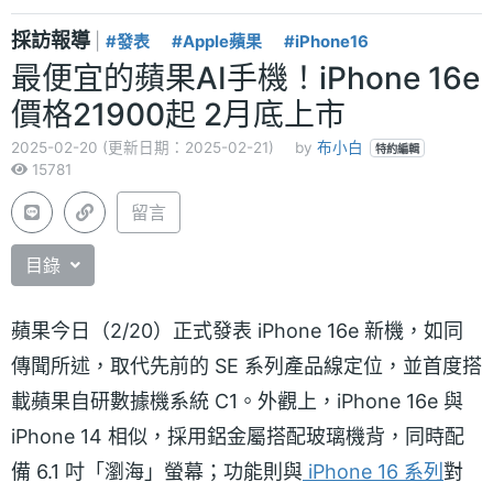
採訪報導
|
#發表
#Apple蘋果
#iPhone16
最便宜的蘋果AI手機！iPhone 16e
價格21900起 2月底上市
2025-02-20 (更新日期：2025-02-21)
by
布小白
特約編輯
15781
留言
目錄
蘋果今日（2/20）正式發表 iPhone 16e 新機，如同
傳聞所述，取代先前的 SE 系列產品線定位，並首度搭
載蘋果自研數據機系統 C1。外觀上，iPhone 16e 與
iPhone 14 相似，採用鋁金屬搭配玻璃機背，同時配
備 6.1 吋「瀏海」螢幕；功能則與
iPhone 16 系列
對