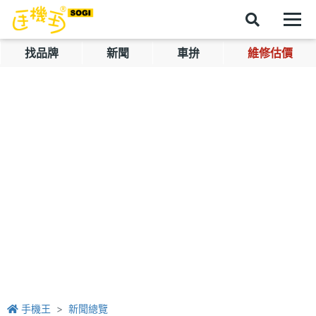
找品牌
新聞
車拚
維修估價
手機王
新聞總覽