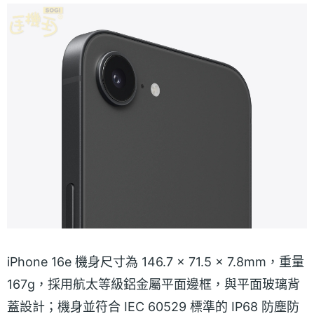
iPhone 16e 機身尺寸為 146.7 × 71.5 × 7.8mm，重量
167g，採用航太等級鋁金屬平面邊框，與平面玻璃背
蓋設計；機身並符合 IEC 60529 標準的 IP68 防塵防