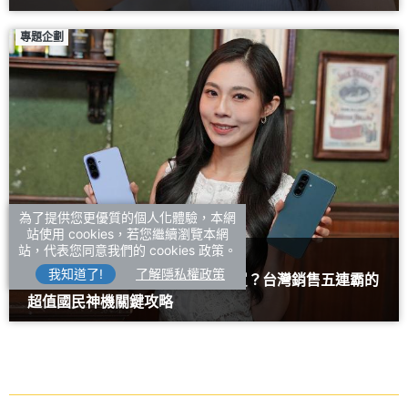
專題企劃
為了提供您更優質的個人化體驗，本網
站使用 cookies，若您繼續瀏覽本網
站，代表您同意我們的 cookies 政策。
#SAMSUNG三星
#A57
我知道了!
了解隱私權政策
為什麼三星Galaxy A57 5G值得買？台灣銷售五連霸的
超值國民神機關鍵攻略