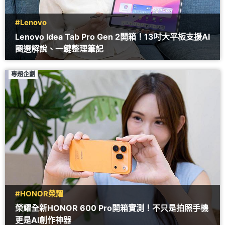
#Lenovo
Lenovo Idea Tab Pro Gen 2開箱！13吋大平板支援AI
圈選解說、一鍵整理筆記
專題企劃
#HONOR榮耀
榮耀全新HONOR 600 Pro開箱實測！不只是拍照手機
更是AI創作神器