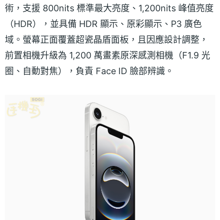
術，支援 800nits 標準最大亮度、1,200nits 峰值亮度
（HDR），並具備 HDR 顯示、原彩顯示、P3 廣色
域。螢幕正面覆蓋超瓷晶盾面板，且因應設計調整，
前置相機升級為 1,200 萬畫素原深感測相機（F1.9 光
圈、自動對焦），負責 Face ID 臉部辨識。