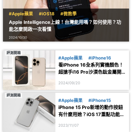
#Apple蘋果
#iOS18
#微教學
Apple Intelligence上線！台灣能用嗎？如何使用？功
能怎麼開啟一次看懂
2024/10/30
評測開箱
#Apple蘋果
#iPhone16
看iPhone 16全系列實機顏色！
超搶手i16 Pro沙漠色鈦金屬開
箱搶先看
2024/09/20
評測開箱
#Apple蘋果
#iPhone15
iPhone 15 Pro新增的動作按鈕
有什麼用途？iOS 17重點功能介
紹
2023/11/07