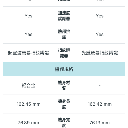
加速度
Yes
Yes
感應器
臉部辨
Yes
Yes
識
指紋辨
超聲波螢幕指紋辨識
光感螢幕指紋辨識
識器
機體規格
機身材
鋁合金
-
質
機身長
162.45 mm
162.42 mm
度
機身寬
76.89 mm
76.13 mm
度