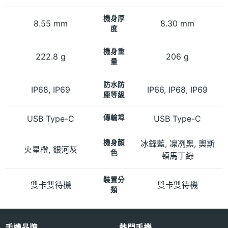
機身厚
8.55 mm
8.30 mm
度
機身重
222.8 g
206 g
量
防水防
IP68, IP69
IP66, IP68, IP69
塵等級
USB Type-C
傳輸埠
USB Type-C
機身顏
冰鋒藍, 凜冽黑, 奧斯
火星橙, 銀河灰
色
頓馬丁綠
裝置分
雙卡雙待機
雙卡雙待機
類
手機品牌
熱門手機