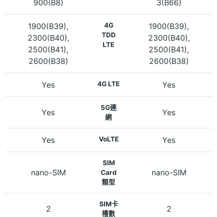
900(B8)
3(B66)
1900(B39),
4G
1900(B39),
TDD
2300(B40),
2300(B40),
LTE
2500(B41),
2500(B41),
2600(B38)
2600(B38)
Yes
4G LTE
Yes
5G連
Yes
Yes
網
Yes
VoLTE
Yes
SIM
nano-SIM
nano-SIM
Card
類型
SIM卡
2
2
槽數