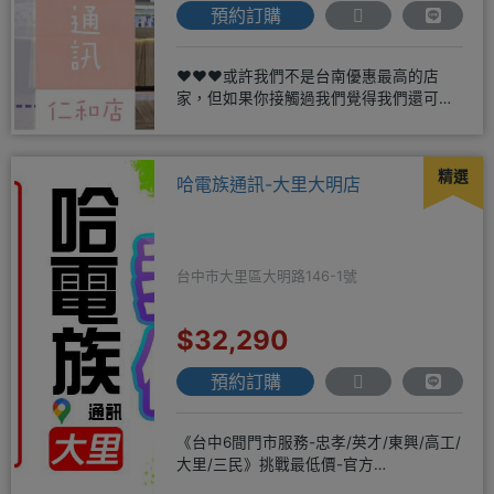
預約訂購
❤️❤️❤️或許我們不是台南優惠最高的店
家，但如果你接觸過我們覺得我們還可
以，願意給我們機會，歡迎多詢
精選
哈電族通訊-大里大明店
台中市大里區大明路146-1號
$32,290
預約訂購
《台中6間門市服務-忠孝/英才/東興/高工/
大里/三民》挑戰最低價-官方
LINE@hbp2888s♦高