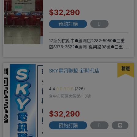
$32,290
預約訂購
17系列供應中●蘆洲店2282-5959●三重
店8976-2622●蘆洲-復興路98號●三重-
三和路二
精選
SKY電訊聯盟-新時代店
4.4
(325)
台中市東區大智路1-3號
$32,290
預約訂購