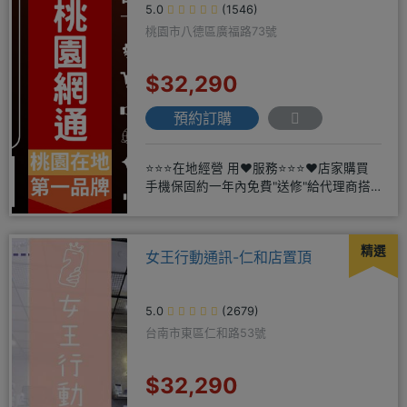
5.0
(1546)
桃園市八德區廣福路73號
$32,290
預約訂購
⭐⭐⭐在地經營 用❤️服務⭐⭐⭐❤️店家購買
手機保固約一年內免費"送修"給代理商搭
配門號再享高額折扣，
精選
女王行動通訊-仁和店置頂
5.0
(2679)
台南市東區仁和路53號
$32,290