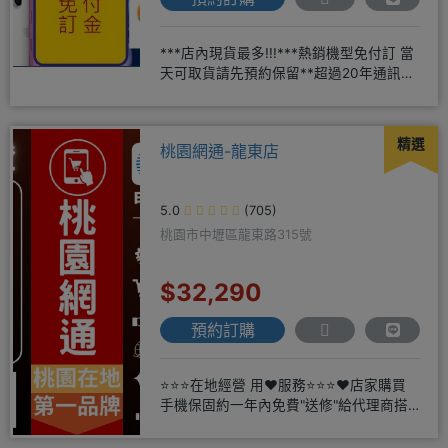
***店內現貨最多!!!***熱銷機型免付訂 當
天可取貨請先預約保留**超過20年通訊經
驗2001年起
精選
桃園網通-龍東店
5.0
(705)
桃園市中壢區龍東路315號
$32,290
預約訂購
⭐⭐⭐在地經營 用❤️服務⭐⭐⭐❤️店家購買
手機保固約一年內免費"送修"給代理商搭
配門號再享高額折扣，