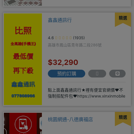
精選
鑫鑫通訊行
4.6
(1935)
高雄市鳳山區青年路二段286號
$32,290
預約訂購
點上面鑫鑫通訊行★裡有便宜官網價❤️不
強制搭配件包❤️https://www.xinxinmobile
精選
桃園網通-八德廣福店