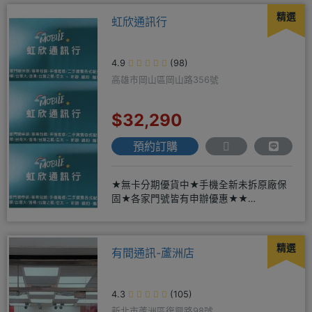
精選
虹欣通訊行
4.9
(98)
高雄市岡山區岡山路356號
$32,290
預約訂購
★無卡分期優貨中★手機全新未拆原廠保
固★各家門號皆有申辦優惠★★
賴:@913mrrsk
精選
有間通訊-蘆洲店
4.3
(105)
新北市蘆洲區復興路98號