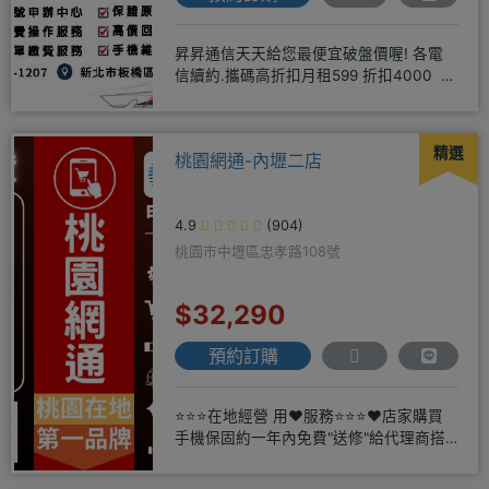
昇昇通信天天給您最便宜破盤價喔! 各電
信續約.攜碼高折扣月租599 折扣4000 月
租799 折扣7
精選
桃園網通-內壢二店
4.9
(904)
桃園市中壢區忠孝路108號
$32,290
預約訂購
⭐⭐⭐在地經營 用❤️服務⭐⭐⭐❤️店家購買
手機保固約一年內免費"送修"給代理商搭
配門號再享高額折扣，