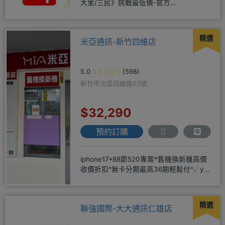
大里/三民》挑戰最低價-官方
LINE@hbp2888s♦高
精選
米亞通訊-新竹四維店
5.0
(598)
新竹市北區四維路63號
$32,290
預約訂購
iphone17*88節520專案*舊機換新機高價
收價折扣^無卡分期最高36期輕鬆付^☄y
在地深耕14
精選
聯強國際-大大通訊仁雄店