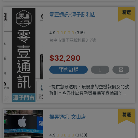
精選
零壹通訊-潭子勝利店
4.9
(315)
台中市潭子區勝利路317號
$32,290
預約訂購
–提供您最透明、最優惠的空機報價及門號
折扣。🔺為什麼買新機要選零壹通訊？
◎APPLE授權經銷商、SAM
精選
揚昇通訊-文山店
4.9
(3130)