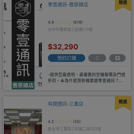
精選
零壹通訊-豐原總店
4.9
(678)
台中市豐原區三民路110號
$32,290
預約訂購
–提供您最透明、最優惠的空機報價及門號
折扣。🔺為什麼買新機要選零壹通訊？
◎APPLE授權經銷商、SAM
精選
有間通訊-三重店
4.2
(55)
新北市三重區三和路二段123號