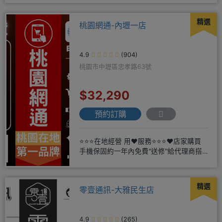
精選
桃園網通-內壢一店
4.9
(904)
桃園市中壢區忠孝路63號
$32,290
預約訂購
⭐⭐⭐在地經營 用❤️服務⭐⭐⭐❤️店家購買
手機保固約一年內免費"送修"給代理商搭
配門號再享高額折扣，
精選
零壹通訊-大雅民生店
4.9
(265)