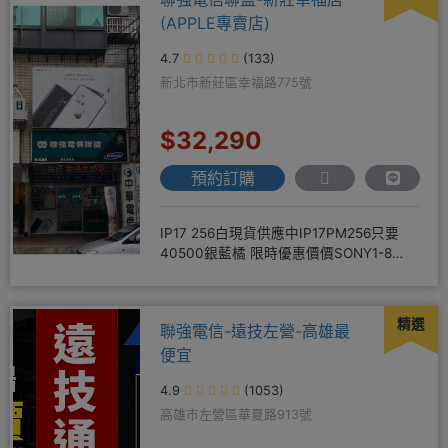
(APPLE專賣店)
4.7
(133)
新北市新莊區幸福路775號
$32,290
預約訂購
IP17 256白現貨供應中IP17PM256只要
40500銀藍橘 限時優惠價價SONY1-8
256
精選
聯強電信-遠技左營-高雄最
便宜
4.9
(1053)
高雄市左營區華夏路913號