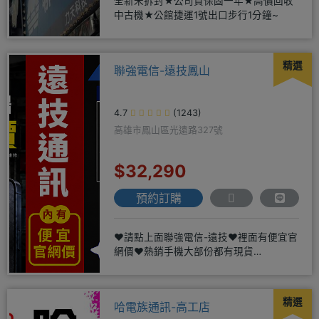
全新未拆封★公司貨保固一年★高價回收
中古機★公館捷運1號出口步行1分鐘~
精選
聯強電信-遠技鳳山
4.7
(1243)
高雄市鳳山區光遠路327號
$32,290
預約訂購
❤️請點上面聯強電信-遠技❤️裡面有便宜官
網價❤️熱銷手機大部份都有現貨
https://yujimob
精選
哈電族通訊-高工店