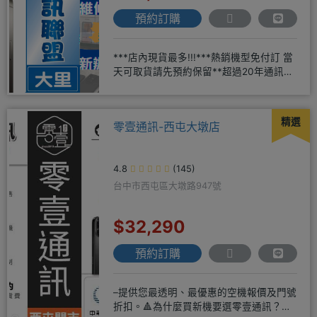
預約訂購
***店內現貨最多!!!***熱銷機型免付訂 當
天可取貨請先預約保留**超過20年通訊經
驗2001年起
精選
零壹通訊-西屯大墩店
4.8
(145)
台中市西屯區大墩路947號
$32,290
預約訂購
–提供您最透明、最優惠的空機報價及門號
折扣。🔺為什麼買新機要選零壹通訊？