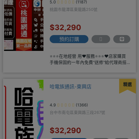
5.0
(1187)
桃園市龍潭區東龍路250號
$32,290
預約訂購
⭐⭐⭐在地經營 用❤️服務⭐⭐⭐❤️店家購買
手機保固約一年內免費"送修"給代理商搭
配門號再享高額折扣，
精選
哈電族通訊-東興店
4.9
(1366)
台中市南屯區東興路三段267號
$32,290