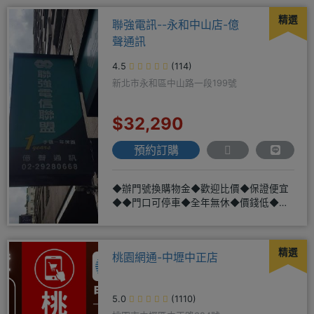
精選
聯強電訊--永和中山店-億
聲通訊
4.5
(114)
新北市永和區中山路一段199號
$32,290
預約訂購
◆辦門號換購物金◆歡迎比價◆保證便宜
◆◆門口可停車◆全年無休◆價錢低◆服
務好◆超低價單機商品需搭配選購
精選
桃園網通-中壢中正店
5.0
(1110)