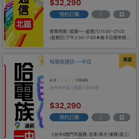
$32,290
預約訂購
營業時間 (星期一~星期六)11:00~21:00
(星期日)下午2:30~7:00★無卡分期申辦
方便
精選
哈電族通訊-一中店
4.9
(1849)
台中市中區三民路三段59號
$32,290
預約訂購
《台中6間門市服務-忠孝/英才/東興/高工/