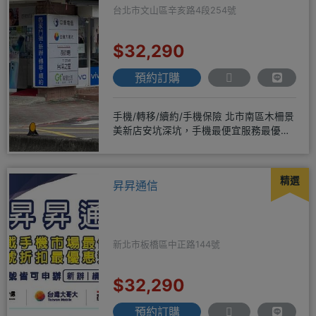
台北市文山區辛亥路4段254號
$32,290
預約訂購
手機/轉移/續約/手機保險 北市南區木柵景
美新店安坑深坑，手機最便宜服務最優
質。深耕28年經驗豐富擅於
精選
昇昇通信
新北市板橋區中正路144號
$32,290
預約訂購