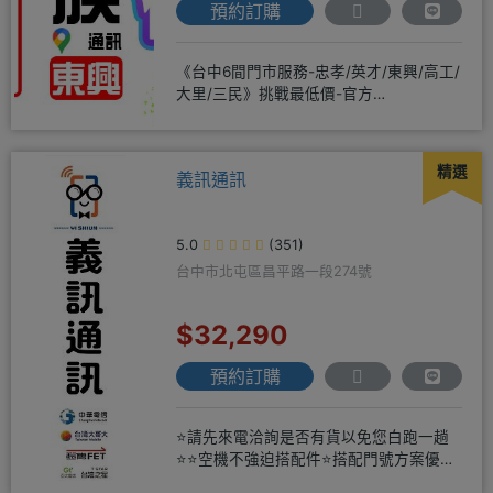
預約訂購
《台中6間門市服務-忠孝/英才/東興/高工/
大里/三民》挑戰最低價-官方
LINE@hbp2888s♦高
精選
義訊通訊
5.0
(351)
台中市北屯區昌平路一段274號
$32,290
預約訂購
⭐請先來電洽詢是否有貨以免您白跑一趟
⭐⭐空機不強迫搭配件⭐搭配門號方案優惠
更多⭐⭐手機加購滿版玻璃貼+