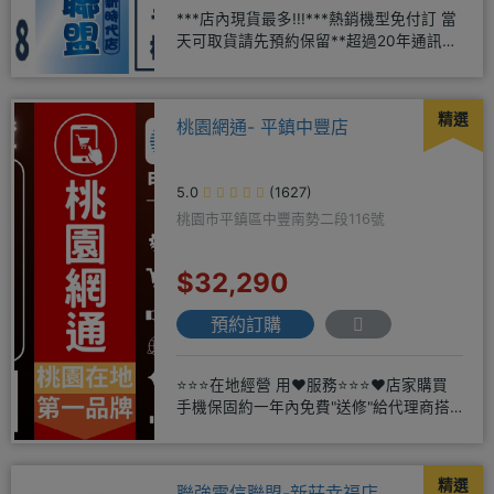
***店內現貨最多!!!***熱銷機型免付訂 當
天可取貨請先預約保留**超過20年通訊經
驗2001年起
精選
桃園網通- 平鎮中豐店
5.0
(1627)
桃園市平鎮區中豐南勢二段116號
$32,290
預約訂購
⭐⭐⭐在地經營 用❤️服務⭐⭐⭐❤️店家購買
手機保固約一年內免費"送修"給代理商搭
配門號再享高額折扣，
精選
聯強電信聯盟-新莊幸福店