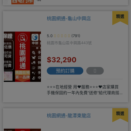
◎APPLE授權經銷商、SAM
精選
桃園網通-龜山中興店
5.0
(791)
桃園市龜山區中興路443號
$32,290
預約訂購
⭐⭐⭐在地經營 用❤️服務⭐⭐⭐❤️店家購買
手機保固約一年內免費"送修"給代理商搭
配門號再享高額折扣，
精選
桃園網通-龍潭東龍店