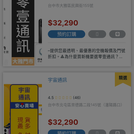
台中市大雅區民興街155號
$32,290
預約訂購
–提供您最透明、最優惠的空機報價及門號
折扣。🔺為什麼買新機要選零壹通訊？
◎APPLE授權經銷商、SAM
精選
宇宙通訊
4.5
(46)
台中市北屯區崇德路二段145號（瀋陽路口）
$32,290
預約訂購