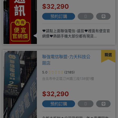
$32,290
預約訂購
❤️請點上面聯強電信-遠技❤️裡面有便宜官
網價❤️熱銷手機大部份都有現貨
https://yujimob
精選
聯強電信聯盟-力天科技公
館店
5.0
(2185)
台北市中正區汀州路三段138號1樓
$32,290
預約訂購