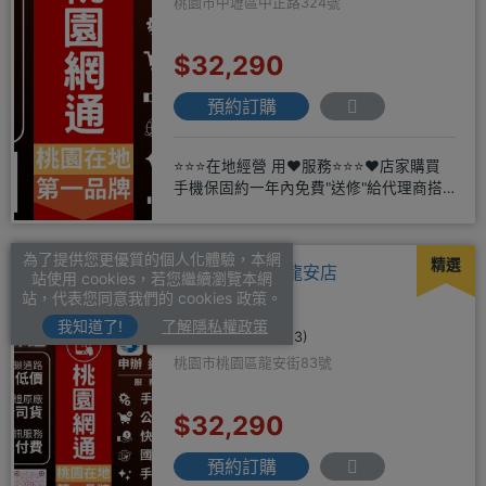
桃園市中壢區中正路324號
$32,290
預約訂購
⭐⭐⭐在地經營 用❤️服務⭐⭐⭐❤️店家購買
手機保固約一年內免費"送修"給代理商搭
配門號再享高額折扣，
為了提供您更優質的個人化體驗，本網
精選
桃園網通-桃園龍安店
站使用 cookies，若您繼續瀏覽本網
站，代表您同意我們的 cookies 政策。
我知道了!
了解隱私權政策
4.9
(1693)
桃園市桃園區龍安街83號
$32,290
預約訂購