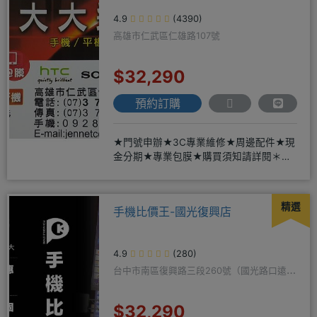
4.9
(4390)
高雄市仁武區仁雄路107號
$32,290
預約訂購
★門號申辦★3C專業維修★周邊配件★現
金分期★專業包膜★購買須知請詳閱＊來
店辦理搭配門號，打卡贈好禮
精選
手機比價王-國光復興店
4.9
(280)
台中市南區復興路三段260號（國光路口遠傳
隔壁）
$32,290