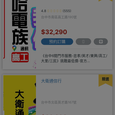
4.8
(555)
台中市南區高工路190號
$32,290
預約訂購
《台中6間門市服務-忠孝/英才/東興/高工/
大里/三民》挑戰最低價-官方
LINE@hbp2888s♦高
精選
大衛通信行
台中市北區英才路167號