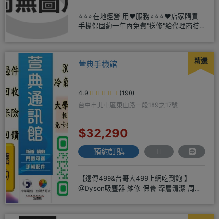
⭐⭐⭐在地經營 用❤️服務⭐⭐⭐❤️店家購買
手機保固約一年內免費"送修"給代理商搭
配門號再享高額折扣，
精選
萱典手機館
4.9
(190)
台中市北屯區東山路一段189之17號
$32,290
預約訂購
【遠傳499&台哥大499上網吃到飽 】
@Dyson吸塵器 維修 保養 深層清潔 周邊
商品 耗材販售@