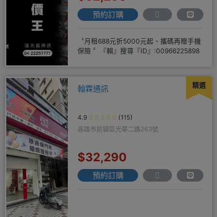
預約訂購
〝月租688元折5000元起、攜碼再贈手機
保險 〞『賴』搜尋『ID』:00966225898
精選
翰霖通訊
4.9
(115)
高雄市前鎮區光華二路263號
$32,290
預約訂購