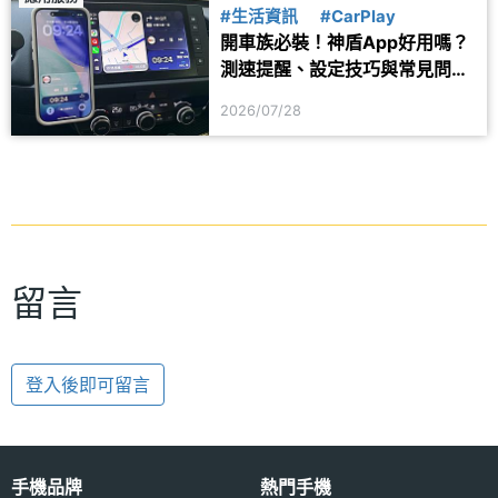
#生活資訊
#CarPlay
開車族必裝！神盾App好用嗎？
測速提醒、設定技巧與常見問題
一次看
2026/07/28
留言
登入後即可留言
手機品牌
熱門手機