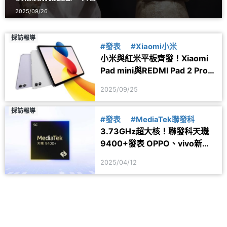
2025/09/26
採訪報導
#發表
#Xiaomi小米
小米與紅米平板齊發！Xiaomi
Pad mini與REDMI Pad 2 Pro規
格一次看
2025/09/25
採訪報導
#發表
#MediaTek聯發科
3.73GHz超大核！聯發科天璣
9400+發表 OPPO、vivo新機
採用
2025/04/12