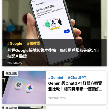
#Google
#微教學
別等Google帳號被鎖才後悔！每位用戶都該先設定自
拍影片驗證
2026/07/27
專題企劃
#Gemini
#ChatGPT
Gemini與ChatGPT訂閱方案實
測比較！相同費用哪一個更好
用？
2026/07/25
應用服務