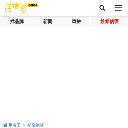
找品牌
新聞
車拚
維修估價
手機王
新聞總覽