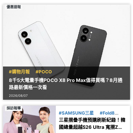
優惠速報
#購物月報
#POCO
8千5大電量手機POCO X8 Pro Max值得買嗎？8月通
路最新價格一次看
2026/08/07
採訪報導
#SAMSUNG三星
#Fold8
三星摺疊手機預購刷新紀錄！韓
#Flip8
國總量超越S26 Ultra 寬摺Z