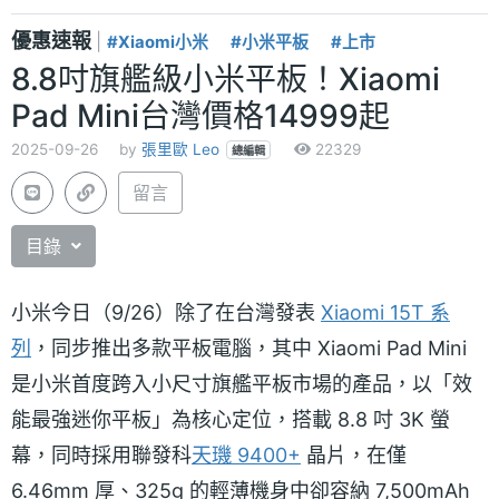
優惠速報
|
#Xiaomi小米
#小米平板
#上市
8.8吋旗艦級小米平板！Xiaomi
Pad Mini台灣價格14999起
2025-09-26
by
張里歐 Leo
22329
總編輯
留言
目錄
小米今日（9/26）除了在台灣發表
Xiaomi 15T 系
列
，同步推出多款平板電腦，其中 Xiaomi Pad Mini
是小米首度跨入小尺寸旗艦平板市場的產品，以「效
能最強迷你平板」為核心定位，搭載 8.8 吋 3K 螢
幕，同時採用聯發科
天璣 9400+
晶片，在僅
6.46mm 厚、325g 的輕薄機身中卻容納 7,500mAh