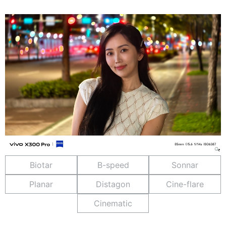
Biotar
B-speed
Sonnar
Planar
Distagon
Cine-flare
Cinematic