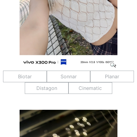
Biotar
Sonnar
Planar
Distagon
Cinematic