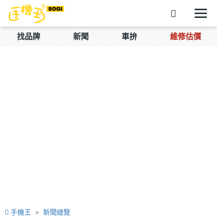
找品牌
新聞
車拚
維修估價
手機王
新聞總覽