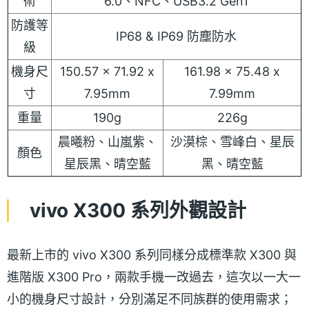
術
6.0、NFC、USB3.2 Gen1
防護等
IP68 & IP69 防塵防水
級
機身尺
150.57 x 71.92 x
161.98 x 75.48 x
寸
7.95mm
7.99mm
重量
190g
226g
晨曦粉、山嵐紫、
沙漠棕、雪峰白、星辰
顏色
星辰黑、晴空藍
黑、晴空藍
vivo X300 系列外觀設計
最新上市的 vivo X300 系列同樣分成標準款 X300 與
進階版 X300 Pro，兩款手機一改過去，這次以一大一
小的機身尺寸設計，分別滿足不同族群的使用需求；