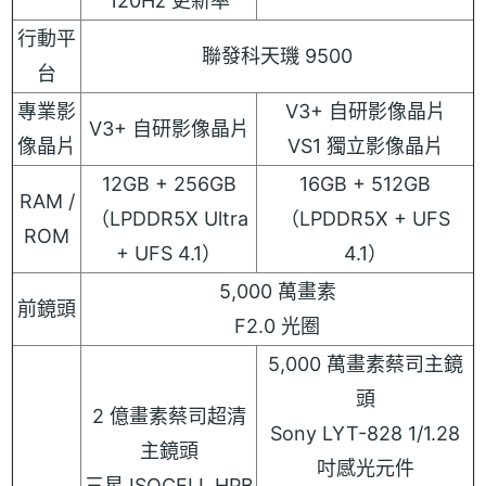
120Hz 更新率
行動平
聯發科天璣 9500
台
專業影
V3+ 自研影像晶片
V3+ 自研影像晶片
像晶片
VS1 獨立影像晶片
12GB + 256GB
16GB + 512GB
RAM /
（LPDDR5X Ultra
（LPDDR5X + UFS
ROM
+ UFS 4.1）
4.1）
5,000 萬畫素
前鏡頭
F2.0 光圈
5,000 萬畫素蔡司主鏡
頭
2 億畫素蔡司超清
Sony LYT-828 1/1.28
主鏡頭
吋感光元件
三星 ISOCELL HPB