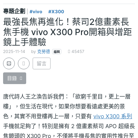
專題企劃
|
#vivo
#X300
最強長焦再進化！蔡司2億畫素長
焦手機 vivo X300 Pro開箱與增距
鏡上手體驗
2025-11-14
by
克勞德
45457
編輯
留言
目錄
唐代詩人王之渙告訴我們：「欲窮千里目，更上一層
樓」，但生活在現代，如果你想要看遠處更美的景
色，其實不用登樓再上一層，只要有
vivo X300 系列
手機就足夠了！特別是擁有 2 億畫素蔡司 APO 超級長
焦鏡頭的 X300 Pro，不僅將手機長焦的實用性推升至