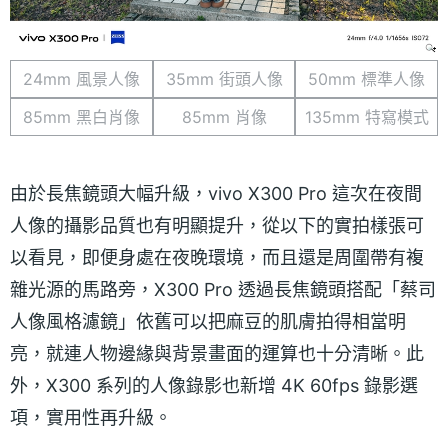
24mm 風景人像
35mm 街頭人像
50mm 標準人像
85mm 黑白肖像
85mm 肖像
135mm 特寫模式
由於長焦鏡頭大幅升級，vivo X300 Pro 這次在夜間
人像的攝影品質也有明顯提升，從以下的實拍樣張可
以看見，即便身處在夜晚環境，而且還是周圍帶有複
雜光源的馬路旁，X300 Pro 透過長焦鏡頭搭配「蔡司
人像風格濾鏡」依舊可以把麻豆的肌膚拍得相當明
亮，就連人物邊緣與背景畫面的運算也十分清晰。此
外，X300 系列的人像錄影也新增 4K 60fps 錄影選
項，實用性再升級。