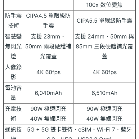
100x 數位變焦
防手震
CIPA4.5 單眼級防
CIPA5.5 單眼級防手震
技術
手震
智慧變
支援 23mm、
支援 24mm、50mm 與
焦閃光
50mm 兩段硬體補
85mm 三段硬體補光覆
燈
光覆蓋
蓋
人像錄
4K 60fps
4K 60fps
影
電池容
6,040mAh
6,510mAh
量
充電技
90W 極速閃充
90W 極速閃充
術
40W 無線閃充
40W 無線閃充
通訊技
5G + 5G 雙卡雙待、eSIM、Wi-Fi 7、藍牙