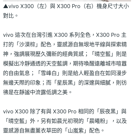
▲vivo X300（左）與 X300 Pro（右）機身尺寸大小
對比。
vivo 這次在台灣引進 X300 系列全色，X300 Pro 主
打的「沙漠棕」配色，靈感源自無垠地平線與探索精
神，強調展現歷久彌新的經典質感；「晴空藍」則是
模擬出冷靜通透的天空藍調，期待喚醒遠離城市喧囂
的自由氣息；「雪峰白」則是給人輕盈自在如同漫步
無邊天際的印象；而「星辰黑」的深邃與細膩，則彷
彿是在靜謐中流露低調之美。
vivo X300 除了有與 X300 Pro 相同的「辰夜黑」與
「晴空藍」外，另有如晨光初現的「晨曦粉」，以及
靈感源自無盡薰衣草田的「山嵐紫」配色。