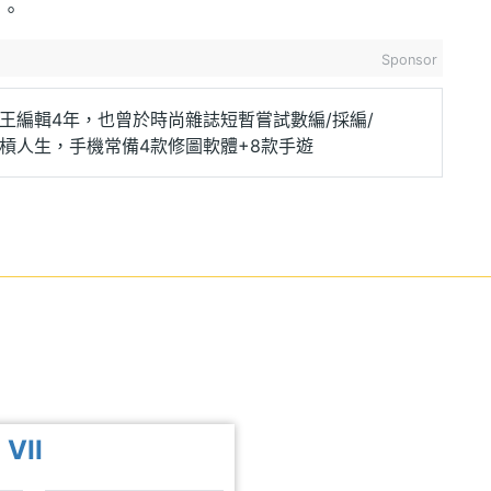
息。
Sponsor
王編輯4年，也曾於時尚雜誌短暫嘗試數編/採編/
槓人生，手機常備4款修圖軟體+8款手遊
 VII