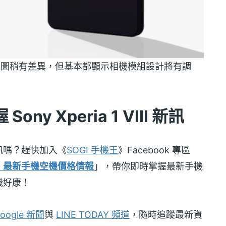
II 機身模擬圖稍有差異，但基本都顯示相機模組設計將有調
y Xperia 1 VIII 新訊
訊嗎？趕快加入《
SOGI 手機王
》Facebook 專區
！最新手機空機價格情報
」，帶你即時掌握最新手機
機好康！
oogle 新聞
與
LINE TODAY 頻道
，隨時追蹤最新資