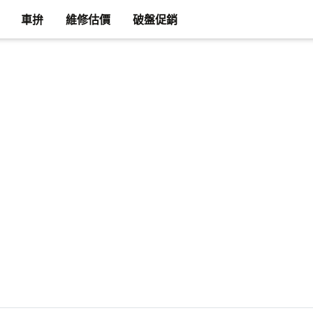
車拚
維修估價
破盤促銷