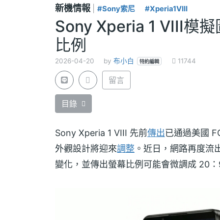
新機情報
|
#Sony索尼
#Xperia1VIII
Sony Xperia 1 V
比例
2026-04-20
by
布小白
11744
特約編輯
留言
目錄
Sony Xperia 1 VIII 先前
傳出
已通過美國 F
外觀設計將迎來
調整
。近日，網路再度流出 So
變化，並傳出螢幕比例可能會微調成 20