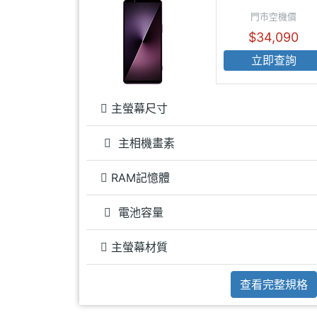
門市空機價
$34,090
立即查詢
主螢幕尺寸
主相機畫素
RAM記憶體
電池容量
主螢幕材質
查看完整規格