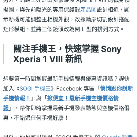
擬圖，與先前曝光的專用保護殼
產品圖
設計相近，顯
示新機可能調整主相機外觀，改採輪廓切割設計搭配
矩形模組，並將三個鏡頭改為倒 L 型的排列方式。
關注手機王，快速掌握 Sony
Xperia 1 VIII 新訊
想要第一時間掌握最新手機情報與優惠資訊嗎？趕快
加入《
SOGI 手機王
》Facebook 專區「
悄悄跟你說新
手機情報！
」與「
撿便宜！最新手機空機價格情
報
」，帶你即時掌握最新手機發表動態與空機價格優
惠，不錯過任何手機好康！