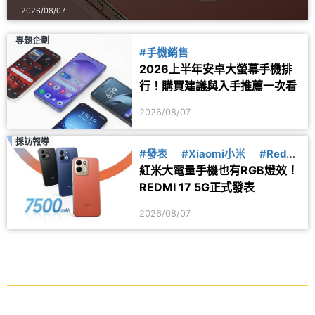
2026/08/07
專題企劃
#手機銷售
2026上半年安卓大螢幕手機排
行！購買建議與入手推薦一次看
2026/08/07
採訪報導
#發表
#Xiaomi小米
#Redmi
紅米大電量手機也有RGB燈效！
紅米
REDMI 17 5G正式發表
2026/08/07