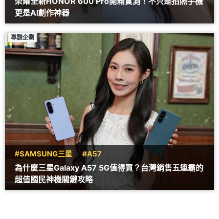
榮耀全新HONOR 600 Pro開箱實測！不只是拍照手機
更是AI創作神器
專題企劃
#SAMSUNG三星
#A57
為什麼三星Galaxy A57 5G值得買？台灣銷售五連霸的
超值國民神機關鍵攻略