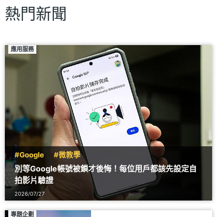
熱門新聞
應用服務
#Google
#微教學
別等Google帳號被鎖才後悔！每位用戶都該先設定自
拍影片驗證
2026/07/27
專題企劃