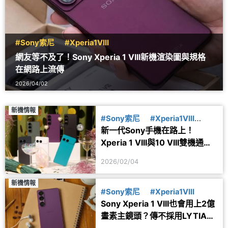
#Sony索尼
#Xperia1VIII
網友等不及了！Sony Xperia 1 VIII新機渲染圖與規格
在網路上流傳
2026/04/02
新機情報
#Sony索尼
#Xperia1VIII
新一代Sony手機在路上！
#Xperia10VIII
Xperia 1 VIII與10 VIII雙機通過
IMEI認證
2026/02/04
新機情報
#Sony索尼
#Xperia1VIII
Sony Xperia 1 VIII也會用上2億
畫素主鏡頭？傳不採用LYTIA感