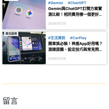
#Gemini
#ChatGPT
Gemini與ChatGPT訂閱方案實
測比較！相同費用哪一個更好
用？
2026/07/25
應用服務
#生活資訊
#CarPlay
開車族必裝！神盾App好用嗎？
測速提醒、設定技巧與常見問題
一次看
2026/07/28
留言