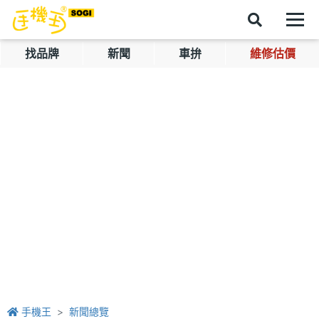
找品牌
新聞
車拚
維修估價
手機王
新聞總覽