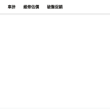
車拚
維修估價
破盤促銷