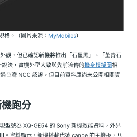
長焦鏡頭規格。（圖片來源：
MyMobiles
）
III 的實機外觀，但已確認新機將推出「石墨黑」、「堇青石
士說法，實機外型大致與先前流傳的
機身模擬圖
相
II 已經通過台灣 NCC 認證，但目前資料庫尚未公開相關資
I 新機跑分
現型號為 XQ-GE54 的 Sony 新機效能資料，外界
 VIII。資料顯示，新機搭載代號 canoe 的主機板，八