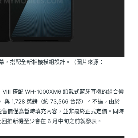
 6.5 吋螢幕，搭配全新相機模組設計。（圖片來源：
 1 VIII 搭配 WH-1000XM6 頭戴式藍牙耳機的組合價
台幣）與 1,728 英鎊（約 73,566 台幣）。不過，由於
些售價僅為暫時填充內容，並非最終正式定價。同時
因此回推新機至少會在 6 月中旬之前就發表。