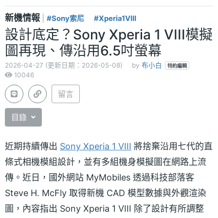
新機情報
|
#Sony索尼
#Xperia1VIII
設計底定？Sony Xperia 1 VIII模擬
圖再現、傳沿用6.5吋螢幕
2026-04-27 (更新日期：2026-05-08)
by
布小白
特約編輯
10046
留言
目錄
近期持續傳出
Sony Xperia 1 VIII
將捨棄沿用七代的直
條式相機模組設計，並有多組機身模擬圖在網路上流
傳。近日，國外網站 MyMobiles 透過科技部落客
Steve H. McFly 取得新機 CAD 模型數據與外觀渲染
圖，內容指出 Sony Xperia 1 VIII 除了設計有所調整