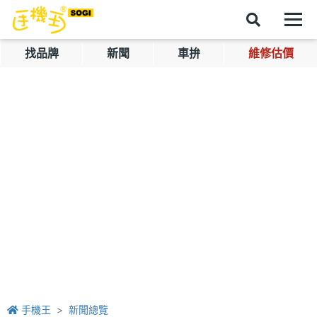
找品牌
新聞
車拚
維修估價
手機王
新聞總覽