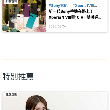
新機情報
#Sony索尼
#Xperia1VIII
新一代Sony手機在路上！
#Xperia10VIII
Xperia 1 VIII與10 VIII雙機通過
IMEI認證
2026/02/04
特別推薦
專題企劃