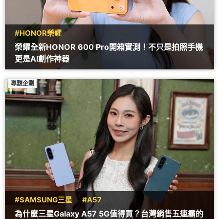
#HONOR榮耀
榮耀全新HONOR 600 Pro開箱實測！不只是拍照手機
更是AI創作神器
專題企劃
#SAMSUNG三星
#A57
為什麼三星Galaxy A57 5G值得買？台灣銷售五連霸的