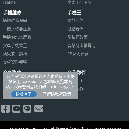
realme
小米 17T Pro
手機維修
手機王
搞懂維修保固
關於我們
手機送修要注意
聯絡我們
手機泡水怎麼救
隱私權政策
安卓手機重置
智慧財產權聲明
蘋果安卓跳槽
FB登入問題
安卓資料轉移
合作聯絡
合作夥伴
為了提供您更優質的個人化體驗，本網
廣告刊登
法律顧問
站使用 cookies，若您繼續瀏覽本網
站，代表您同意我們的 cookies 政策。
加入商店報價
媒體合作
我知道了!
了解隱私權政策
新聞聯絡