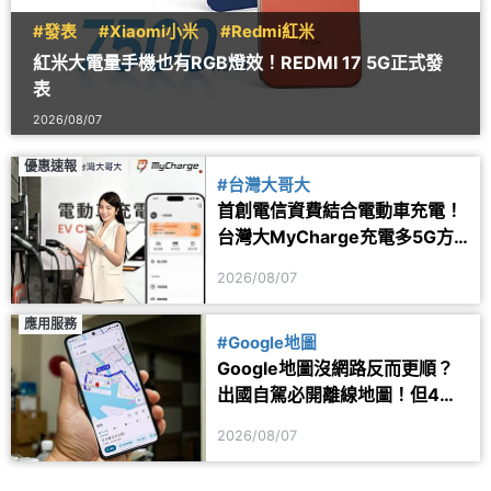
#發表
#Xiaomi小米
#Redmi紅米
紅米大電量手機也有RGB燈效！REDMI 17 5G正式發
表
2026/08/07
優惠速報
#台灣大哥大
首創電信資費結合電動車充電！
台灣大MyCharge充電多5G方
案 2年最高省1.6萬
2026/08/07
應用服務
#Google地圖
Google地圖沒網路反而更順？
出國自駕必開離線地圖！但4項
功能仍會受限制
2026/08/07