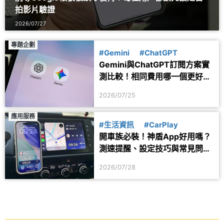
拍影片驗證
2026/07/27
專題企劃
#Gemini
#ChatGPT
Gemini與ChatGPT訂閱方案實
測比較！相同費用哪一個更好
用？
2026/07/25
應用服務
#生活資訊
#CarPlay
開車族必裝！神盾App好用嗎？
測速提醒、設定技巧與常見問題
一次看
2026/07/28