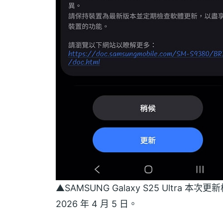
▲SAMSUNG Galaxy S25 Ultra 
2026 年 4 月 5 日。