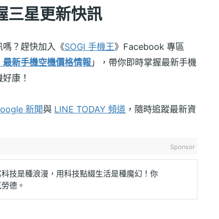
握三星更新快訊
訊嗎？趕快加入《
SOGI 手機王
》Facebook 專區
！最新手機空機價格情報
」，帶你即時掌握最新手機
機好康！
oogle 新聞
與
LINE TODAY 頻道
，隨時追蹤最新資
Sponsor
寫科技是種浪漫，用科技點綴生活是種魔幻！你
克勞德。