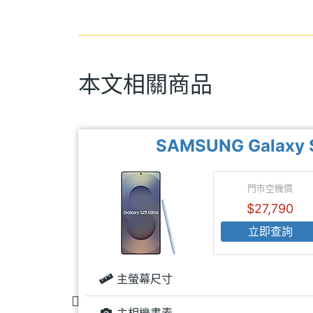
本文相關商品
SAMSUNG Galaxy S
手價
門市空機價
,934
$27,790
即查詢
立即查詢
6.7 inch
主螢幕尺寸
00 萬畫素
主相機畫素