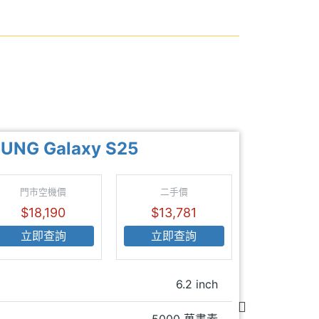
UNG Galaxy S25
門市空機價
二手價
$18,190
$13,781
立即查詢
立即查詢
6.2 inch
主螢
5000 萬畫素
主相