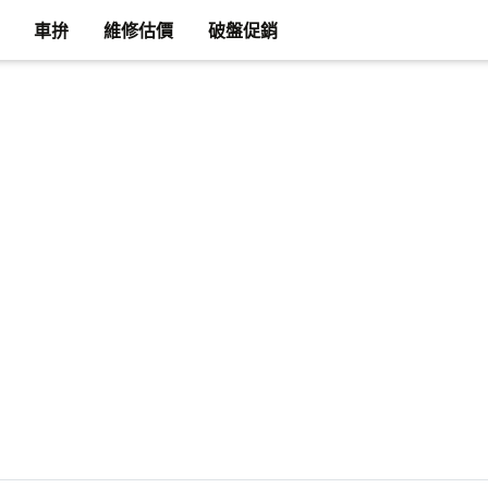
車拚
維修估價
破盤促銷