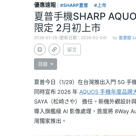
優惠速報
|
#SHARP夏普
#上市
夏普手機SHARP AQUO
限定 2月初上市
2026-01-29 (更新日期：2026-02-04)
by
張里歐 L
留言
目錄
夏普今日（1/29）在台灣推出入門 5G 手機
同時宣布 2026 年
AQUOS 手機年度品牌
SAYA（松崎さや） 擔任。新機外觀設計與核
導入旗艦級 AI 影像處理，首度將 8Way A
灣獨家推出。