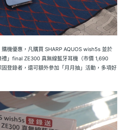
惠，凡購買 SHARP AQUOS wish5s 並於
nal ZE300 真無線藍牙耳機（市價 1,690
保固登錄者，還可額外參加「月月抽」活動，多項好