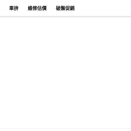
車拚
維修估價
破盤促銷