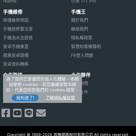
realme
小米 17T Pro
手機維修
手機王
搞懂維修保固
關於我們
手機送修要注意
聯絡我們
手機泡水怎麼救
隱私權政策
安卓手機重置
智慧財產權聲明
蘋果安卓跳槽
FB登入問題
安卓資料轉移
合作聯絡
合作夥伴
為了提供您更優質的個人化體驗，本網
廣告刊登
法律顧問
站使用 cookies，若您繼續瀏覽本網
站，代表您同意我們的 cookies 政策。
加入商店報價
媒體合作
我知道了!
了解隱私權政策
新聞聯絡
Copyright © 1999-2026 首機網路股份有限公司 All rights reserved.