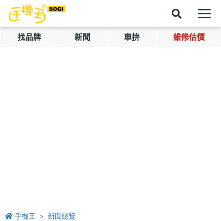
找品牌
新聞
車拚
維修估價
手機王
新聞總覽