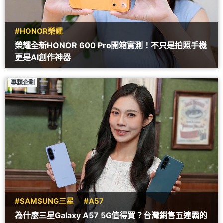
#HONOR榮耀
榮耀全新HONOR 600 Pro開箱實測！不只是拍照手機
更是AI創作神器
專題企劃
#SAMSUNG三星
#A57
為什麼三星Galaxy A57 5G值得買？台灣銷售五連霸的