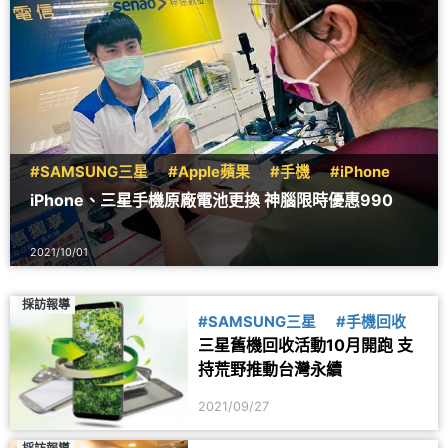
#SAMSUNG三星
#Apple蘋果
#手機
#iPhone
iPhone、三星手機原廠電池更換 神腦限時優惠990
2021/10/01
採訪報導
#SAMSUNG三星
#手機回收
三星舊機回收活動10月開跑 支
持荒野推動台灣永續
2021/09/27