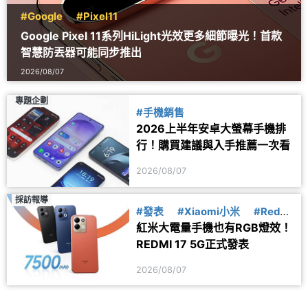
#Google
#Pixel11
Google Pixel 11系列HiLight光效更多細節曝光！首款
智慧防丟器可能同步推出
2026/08/07
專題企劃
#手機銷售
2026上半年安卓大螢幕手機排
行！購買建議與入手推薦一次看
2026/08/07
採訪報導
#發表
#Xiaomi小米
#Redmi
紅米大電量手機也有RGB燈效！
紅米
REDMI 17 5G正式發表
2026/08/07