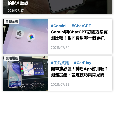
拍影片驗證
2026/07/27
專題企劃
#Gemini
#ChatGPT
Gemini與ChatGPT訂閱方案實
測比較！相同費用哪一個更好
用？
2026/07/25
應用服務
#生活資訊
#CarPlay
開車族必裝！神盾App好用嗎？
測速提醒、設定技巧與常見問題
一次看
2026/07/28