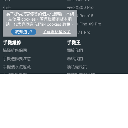
小米
vivo X300 Pro
為了提供您更優質的個人化體驗，本網
ASUS
OPPO Reno16
站使用 cookies，若您繼續瀏覽本網
Sony
OPPO Find X9 Pro
站，代表您同意我們的 cookies 政策。
我知道了!
了解隱私權政策
realme
小米 17T Pro
手機維修
手機王
搞懂維修保固
關於我們
手機送修要注意
聯絡我們
手機泡水怎麼救
隱私權政策
安卓手機重置
智慧財產權聲明
蘋果安卓跳槽
FB登入問題
安卓資料轉移
合作聯絡
合作夥伴
廣告刊登
法律顧問
加入商店報價
媒體合作
新聞聯絡