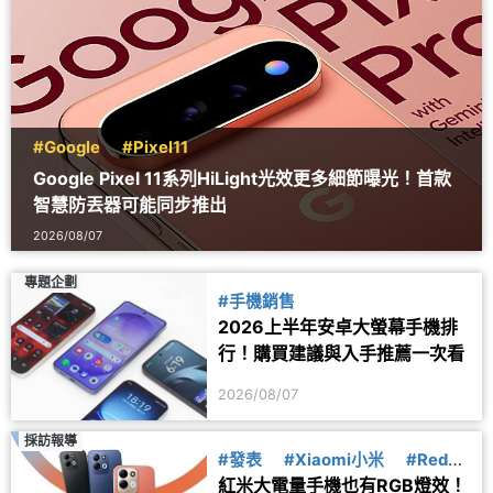
#Google
#Pixel11
Google Pixel 11系列HiLight光效更多細節曝光！首款
智慧防丟器可能同步推出
2026/08/07
專題企劃
#手機銷售
2026上半年安卓大螢幕手機排
行！購買建議與入手推薦一次看
2026/08/07
採訪報導
#發表
#Xiaomi小米
#Redmi
紅米大電量手機也有RGB燈效！
紅米