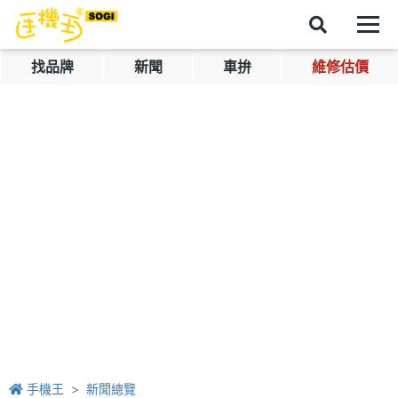
找品牌
新聞
車拚
維修估價
手機王
新聞總覽