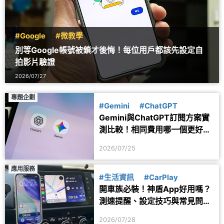
#Google
#微教學
別等Google帳號被鎖才後悔！每位用戶都該先設定自
拍影片驗證
2026/07/27
專題企劃
#Gemini
#ChatGPT
Gemini與ChatGPT訂閱方案實
測比較！相同費用哪一個更好
用？
2026/07/25
應用服務
#生活資訊
#CarPlay
開車族必裝！神盾App好用嗎？
測速提醒、設定技巧與常見問題
一次看
2026/07/28