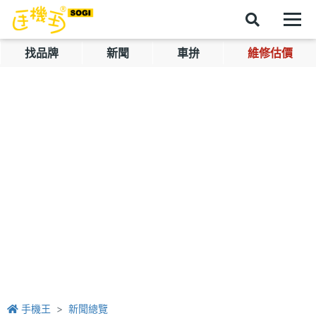
找品牌
新聞
車拚
維修估價
手機王
新聞總覽