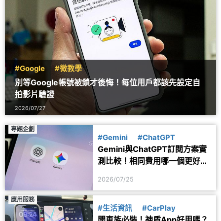
#Google
#微教學
別等Google帳號被鎖才後悔！每位用戶都該先設定自
拍影片驗證
2026/07/27
專題企劃
#Gemini
#ChatGPT
Gemini與ChatGPT訂閱方案實
測比較！相同費用哪一個更好
用？
2026/07/25
應用服務
#生活資訊
#CarPlay
開車族必裝！神盾App好用嗎？