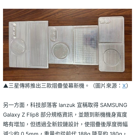
▲三星傳將推出三款摺疊螢幕新機。（圖片來源：
X
）
另一方面，科技部落客 lanzuk 宣稱取得 SAMSUNG
Galaxy Z Flip8 部分規格資訊，並題到新機機身寬度
略有增加，但透過全新鉸鏈設計，使摺疊後厚度微幅
減少約 0.5mm，重量也從前代 188g 降至約 180g，