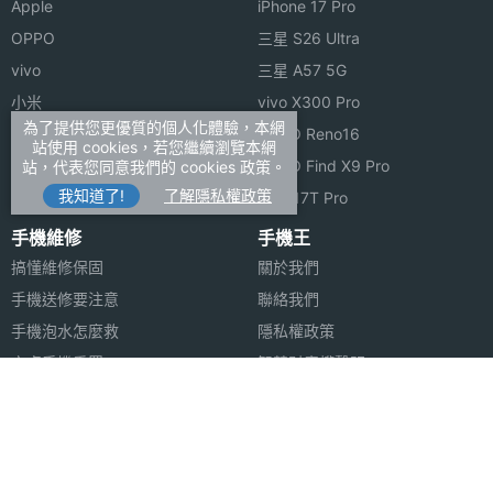
Apple
iPhone 17 Pro
OPPO
三星 S26 Ultra
vivo
三星 A57 5G
小米
vivo X300 Pro
為了提供您更優質的個人化體驗，本網
ASUS
OPPO Reno16
站使用 cookies，若您繼續瀏覽本網
Sony
OPPO Find X9 Pro
站，代表您同意我們的 cookies 政策。
我知道了!
了解隱私權政策
realme
小米 17T Pro
手機維修
手機王
搞懂維修保固
關於我們
手機送修要注意
聯絡我們
手機泡水怎麼救
隱私權政策
安卓手機重置
智慧財產權聲明
蘋果安卓跳槽
FB登入問題
安卓資料轉移
合作聯絡
合作夥伴