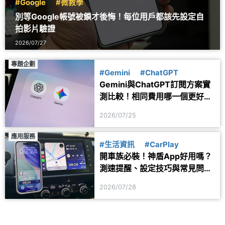
#Google
#微教學
別等Google帳號被鎖才後悔！每位用戶都該先設定自
拍影片驗證
2026/07/27
專題企劃
#Gemini
#ChatGPT
Gemini與ChatGPT訂閱方案實
測比較！相同費用哪一個更好
用？
2026/07/25
應用服務
#生活資訊
#CarPlay
開車族必裝！神盾App好用嗎？
測速提醒、設定技巧與常見問題
一次看
2026/07/28