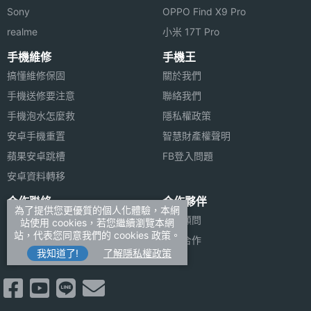
Sony
OPPO Find X9 Pro
realme
小米 17T Pro
手機維修
手機王
搞懂維修保固
關於我們
手機送修要注意
聯絡我們
手機泡水怎麼救
隱私權政策
安卓手機重置
智慧財產權聲明
蘋果安卓跳槽
FB登入問題
安卓資料轉移
合作聯絡
合作夥伴
為了提供您更優質的個人化體驗，本網
廣告刊登
法律顧問
站使用 cookies，若您繼續瀏覽本網
站，代表您同意我們的 cookies 政策。
加入商店報價
媒體合作
我知道了!
了解隱私權政策
新聞聯絡