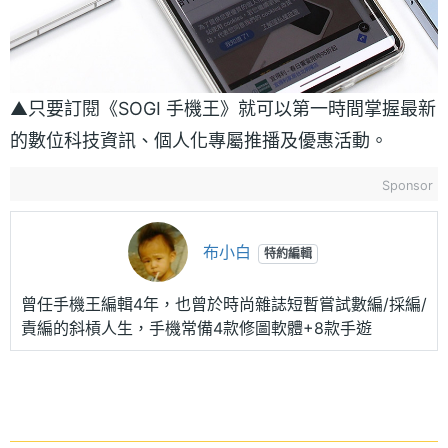
▲只要訂閱《SOGI 手機王》就可以第一時間掌握最新
的數位科技資訊、個人化專屬推播及優惠活動。
Sponsor
布小白
特約編輯
曾任手機王編輯4年，也曾於時尚雜誌短暫嘗試數編/採編/
責編的斜槓人生，手機常備4款修圖軟體+8款手遊