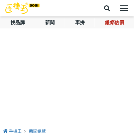
找品牌
新聞
車拚
維修估價
手機王
新聞總覽