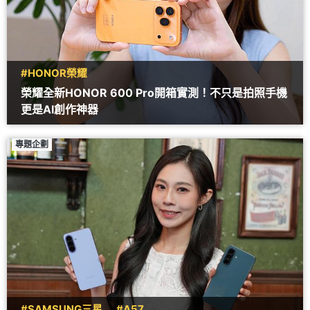
#HONOR榮耀
榮耀全新HONOR 600 Pro開箱實測！不只是拍照手機
更是AI創作神器
專題企劃
#SAMSUNG三星
#A57