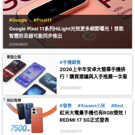
#Google
#Pixel11
Google Pixel 11系列HiLight光效更多細節曝光！首款
智慧防丟器可能同步推出
2026/08/07
專題企劃
#手機銷售
2026上半年安卓大螢幕手機排
行！購買建議與入手推薦一次看
2026/08/07
採訪報導
#發表
#Xiaomi小米
#Redmi
紅米大電量手機也有RGB燈效！
紅米
REDMI 17 5G正式發表
2026/08/07