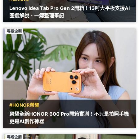
Lenovo Idea Tab Pro Gen 2開箱！13吋大平板支援AI
圈選解說、一鍵整理筆記
專題企劃
#HONOR榮耀
榮耀全新HONOR 600 Pro開箱實測！不只是拍照手機
更是AI創作神器
專題企劃