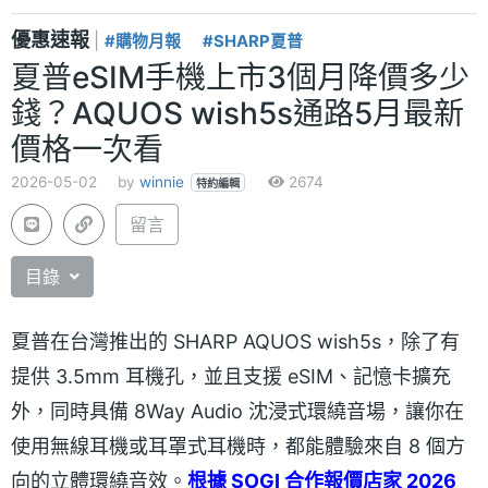
優惠速報
|
#購物月報
#SHARP夏普
夏普eSIM手機上市3個月降價多少
錢？AQUOS wish5s通路5月最新
價格一次看
2026-05-02
by
winnie
2674
特約編輯
留言
目錄
夏普在台灣推出的 SHARP AQUOS wish5s，除了有
提供 3.5mm 耳機孔，並且支援 eSIM、記憶卡擴充
外，同時具備 8Way Audio 沈浸式環繞音場，讓你在
使用無線耳機或耳罩式耳機時，都能體驗來自 8 個方
向的立體環繞音效。
根據 SOGI 合作報價店家 2026