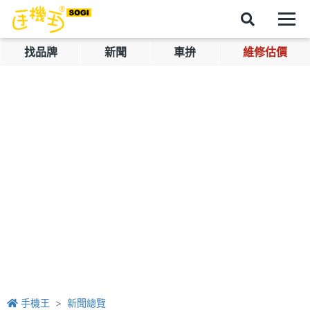
找品牌
新聞
車拚
維修估價
手機王
新聞總覽