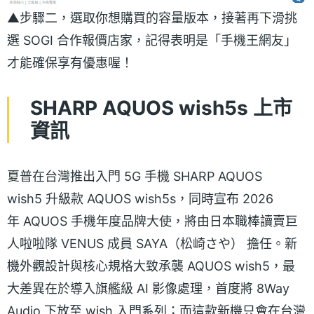
▲步驟二，選取你想購買的容量版本，接著再下滑挑
選 SOGI 合作報價店家，記得表明是「手機王網友」
才能確保享有優惠喔！
SHARP AQUOS wish5s 上市
資訊
夏普在台灣推出入門 5G 手機 SHARP AQUOS
wish5 升級款 AQUOS wish5s，同時宣布 2026
年 AQUOS 手機年度品牌大使，將由日本職棒讀賣巨
人啦啦隊 VENUS 成員 SAYA（松崎さや） 擔任。新
機外觀設計與核心規格大致承襲 AQUOS wish5，最
大差異在於導入旗艦級 AI 影像處理，首度將 8Way
Audio 下放至 wish 入門系列；而這款新機只會在台灣