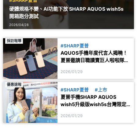
#SHARP夏普
硬體規格不變、AI功能下放 SHARP AQUOS wish5s
開箱跑分測試
2026/04/28
採訪報導
#SHARP夏普
AQUOS手機年度代言人揭曉！
夏普邀請日職讀賣巨人啦啦隊
SAYA應援
2026/01/29
優惠速報
#SHARP夏普
#上市
夏普手機SHARP AQUOS
wish5升級版wish5s台灣限定 2
月初上市
2026/01/29