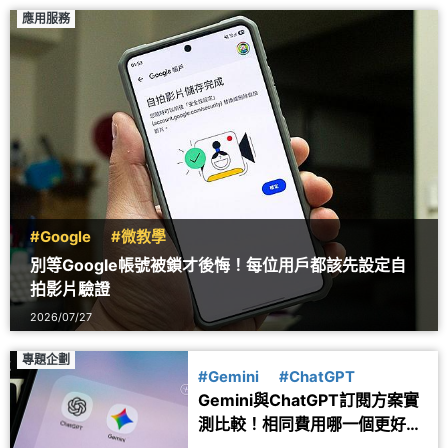
應用服務
#Google
#微教學
別等Google帳號被鎖才後悔！每位用戶都該先設定自
拍影片驗證
2026/07/27
專題企劃
#Gemini
#ChatGPT
Gemini與ChatGPT訂閱方案實
測比較！相同費用哪一個更好