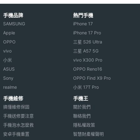
手機品牌
熱門手機
SAMSUNG
iPhone 17
Apple
iPhone 17 Pro
OPPO
三星 S26 Ultra
vivo
三星 A57 5G
小米
vivo X300 Pro
ASUS
OPPO Reno16
Sony
OPPO Find X9 Pro
realme
小米 17T Pro
手機維修
手機王
搞懂維修保固
關於我們
手機送修要注意
聯絡我們
手機泡水怎麼救
隱私權政策
安卓手機重置
智慧財產權聲明