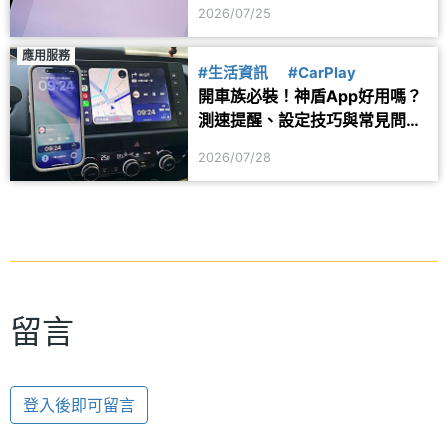
用？
2026/07/25
應用服務
#生活資訊
#CarPlay
開車族必裝！神盾App好用嗎？
測速提醒、設定技巧與常見問題
一次看
2026/07/28
留言
登入後即可留言