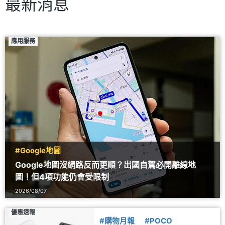
最新消息
應用服務
#Google地圖
Google地圖沒網路反而更順？出國自駕必開離線地
圖！但4項功能仍會受限制
2026/08/07
優惠速報
#購物月報
#POCO