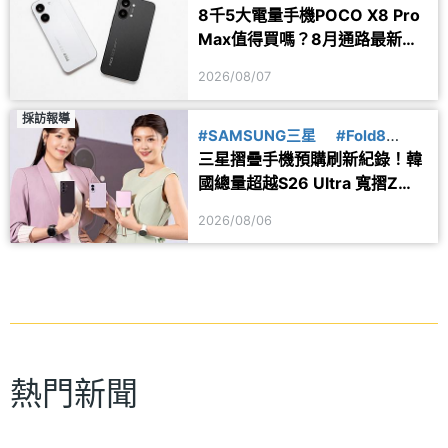
8千5大電量手機POCO X8 Pro
Max值得買嗎？8月通路最新價
格一次看
2026/08/07
採訪報導
#SAMSUNG三星
#Fold8
三星摺疊手機預購刷新紀錄！韓
#Flip8
國總量超越S26 Ultra 寬摺Z
Fold8最熱賣
2026/08/06
熱門新聞