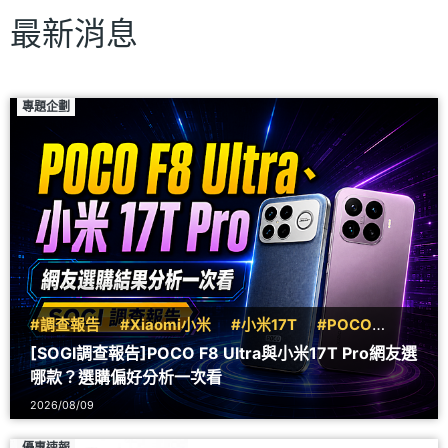
最新消息
專題企劃
#調查報告
#Xiaomi小米
#小米17T
#POCO
#F8
[SOGI調查報告]POCO F8 Ultra與小米17T Pro網友選
哪款？選購偏好分析一次看
2026/08/09
優惠速報