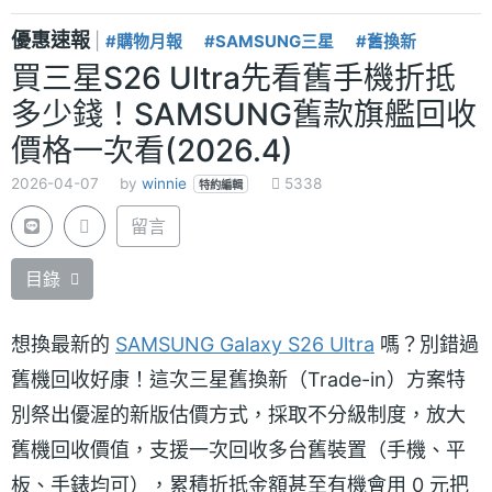
優惠速報
|
#購物月報
#SAMSUNG三星
#舊換新
買三星S26 Ultra先看舊手機折抵
多少錢！SAMSUNG舊款旗艦回收
價格一次看(2026.4)
2026-04-07
by
winnie
5338
特約編輯
留言
目錄
想換最新的
SAMSUNG Galaxy S26 Ultra
嗎？別錯過
舊機回收好康！這次三星舊換新（Trade-in）方案特
別祭出優渥的新版估價方式，採取不分級制度，放大
舊機回收價值，支援一次回收多台舊裝置（手機、平
板、手錶均可），累積折抵金額甚至有機會用 0 元把