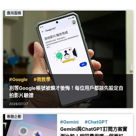
應用服務
#Google
#微教學
別等Google帳號被鎖才後悔！每位用戶都該先設定自
拍影片驗證
2026/07/27
專題企劃
#Gemini
#ChatGPT
Gemini與ChatGPT訂閱方案實