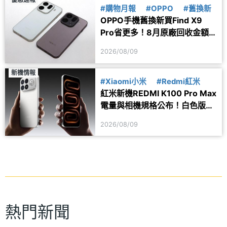
#購物月報
#OPPO
#舊換新
OPPO手機舊換新買Find X9
Pro省更多！8月原廠回收金額
一次看
2026/08/09
新機情報
#Xiaomi小米
#Redmi紅米
紅米新機REDMI K100 Pro Max
電量與相機規格公布！白色版本
亮相
2026/08/09
熱門新聞