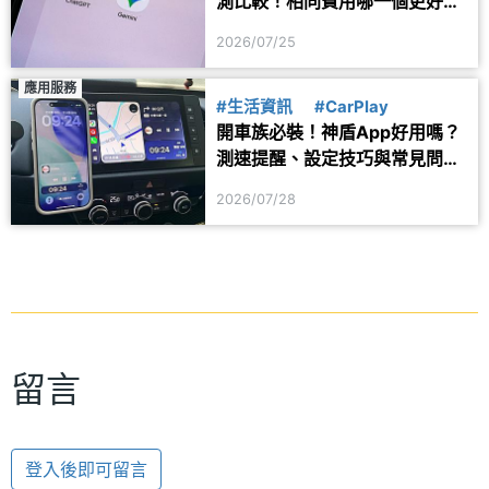
測比較！相同費用哪一個更好
用？
2026/07/25
應用服務
#生活資訊
#CarPlay
開車族必裝！神盾App好用嗎？
測速提醒、設定技巧與常見問題
一次看
2026/07/28
留言
登入後即可留言