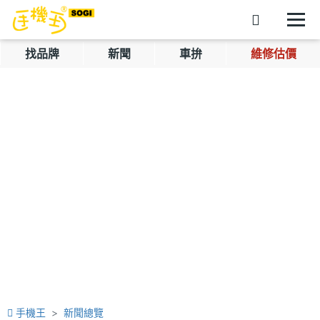
找品牌
新聞
車拚
維修估價
手機王
新聞總覽