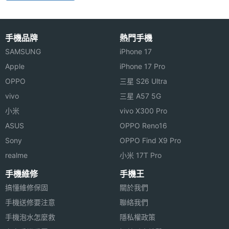
手機品牌
熱門手機
SAMSUNG
iPhone 17
Apple
iPhone 17 Pro
OPPO
三星 S26 Ultra
vivo
三星 A57 5G
小米
vivo X300 Pro
ASUS
OPPO Reno16
Sony
OPPO Find X9 Pro
realme
小米 17T Pro
手機維修
手機王
搞懂維修保固
關於我們
手機送修要注意
聯絡我們
手機泡水怎麼救
隱私權政策