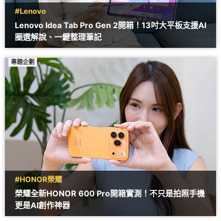
#Lenovo
Lenovo Idea Tab Pro Gen 2開箱！13吋大平板支援AI
圈選解說、一鍵整理筆記
專題企劃
#HONOR榮耀
榮耀全新HONOR 600 Pro開箱實測！不只是拍照手機
更是AI創作神器