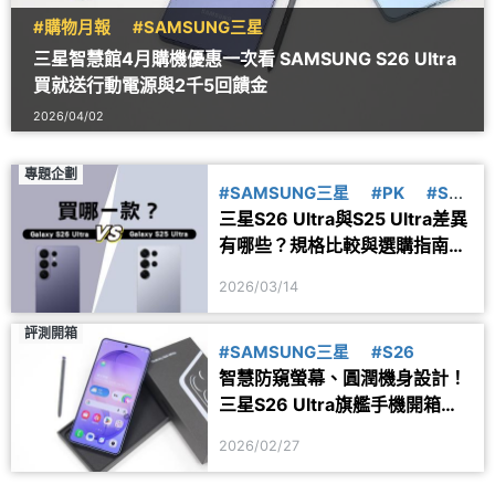
#購物月報
#SAMSUNG三星
三星智慧館4月購機優惠一次看 SAMSUNG S26 Ultra
買就送行動電源與2千5回饋金
2026/04/02
專題企劃
#SAMSUNG三星
#PK
#S26
三星S26 Ultra與S25 Ultra差異
#S25
有哪些？規格比較與選購指南一
次看
2026/03/14
評測開箱
#SAMSUNG三星
#S26
智慧防窺螢幕、圓潤機身設計！
三星S26 Ultra旗艦手機開箱體
驗
2026/02/27