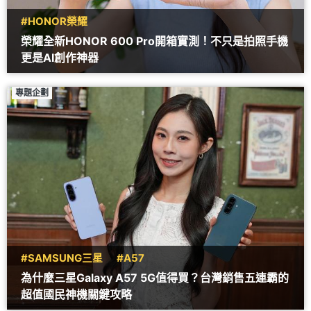
#HONOR榮耀
榮耀全新HONOR 600 Pro開箱實測！不只是拍照手機
更是AI創作神器
專題企劃
#SAMSUNG三星
#A57
為什麼三星Galaxy A57 5G值得買？台灣銷售五連霸的
超值國民神機關鍵攻略