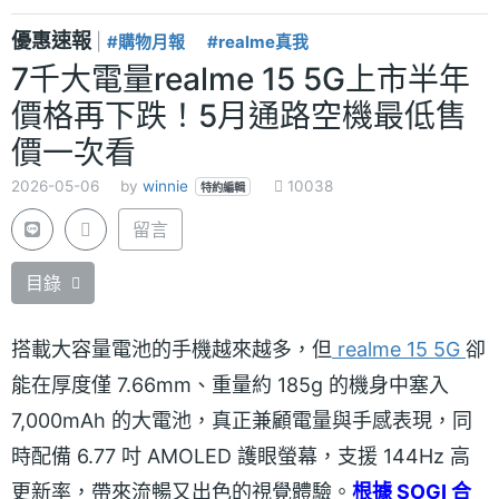
優惠速報
|
#購物月報
#realme真我
7千大電量realme 15 5G上市半年
價格再下跌！5月通路空機最低售
價一次看
2026-05-06
by
winnie
10038
特約編輯
留言
目錄
搭載大容量電池的手機越來越多，但
realme 15 5G
卻
能在厚度僅 7.66mm、重量約 185g 的機身中塞入
7,000mAh 的大電池，真正兼顧電量與手感表現，同
時配備 6.77 吋 AMOLED 護眼螢幕，支援 144Hz 高
更新率，帶來流暢又出色的視覺體驗。
根據 SOGI 合