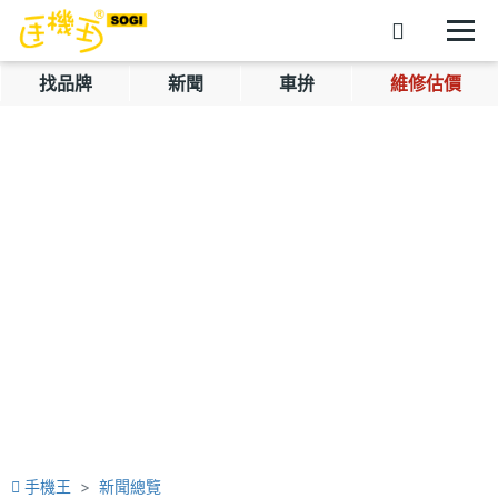
找品牌
新聞
車拚
維修估價
手機王
新聞總覽