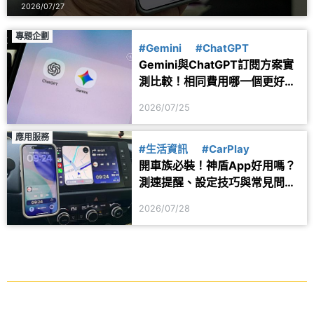
2026/07/27
專題企劃
#Gemini
#ChatGPT
Gemini與ChatGPT訂閱方案實
測比較！相同費用哪一個更好
用？
2026/07/25
應用服務
#生活資訊
#CarPlay
開車族必裝！神盾App好用嗎？
測速提醒、設定技巧與常見問題
一次看
2026/07/28