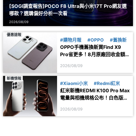
#F8
[SOGI調查報告]POCO F8 Ultra與小米17T Pro網友選
哪款？選購偏好分析一次看
2026/08/09
優惠速報
#購物月報
#OPPO
#舊換新
OPPO手機舊換新買Find X9
Pro省更多！8月原廠回收金額
一次看
2026/08/09
新機情報
#Xiaomi小米
#Redmi紅米
紅米新機REDMI K100 Pro Max
電量與相機規格公布！白色版本
亮相
2026/08/09