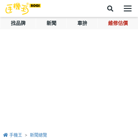
找品牌
新聞
車拚
維修估價
手機王
新聞總覽