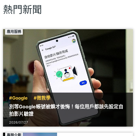
熱門新聞
應用服務
#Google
#微教學
別等Google帳號被鎖才後悔！每位用戶都該先設定自
拍影片驗證
2026/07/27
專題企劃