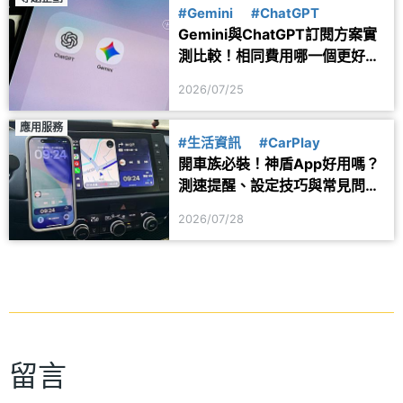
#Gemini
#ChatGPT
Gemini與ChatGPT訂閱方案實
測比較！相同費用哪一個更好
用？
2026/07/25
應用服務
#生活資訊
#CarPlay
開車族必裝！神盾App好用嗎？
測速提醒、設定技巧與常見問題
一次看
2026/07/28
留言