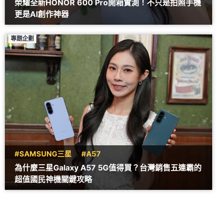
榮耀全新HONOR 600 Pro開箱實測！不只是拍照手機
更是AI創作神器
專題企劃
#SAMSUNG三星
#A57
為什麼三星Galaxy A57 5G值得買？台灣銷售五連霸的
超值國民神機關鍵攻略