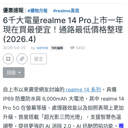
優惠速報
|
#購物月報
#realme真我
6千大電量realme 14 Pro上市一年
現在買最便宜！通路最低價格整理
(2026.4)
2026-04-25
by
winnie
5462
特約編輯
留言
目錄
自上市以來廣受網友討論的
realme 14 系列
，具備
IP69 防塵防水與 6,000mAh 大電池，其中 realme 14
Pro 5G 在螢幕等級、處理器效能以及拍照表現上更加
升級，首度搭載「超光影三閃光燈」，支援智慧色溫
調整，提供更強的 AI 消除 2.0、AI 迅馳閃拍功能。
根