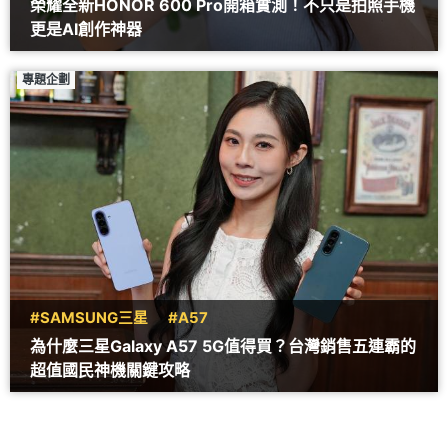
榮耀全新HONOR 600 Pro開箱實測！不只是拍照手機
更是AI創作神器
專題企劃
#SAMSUNG三星
#A57
為什麼三星Galaxy A57 5G值得買？台灣銷售五連霸的
超值國民神機關鍵攻略