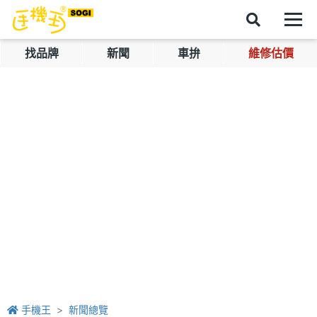
找品牌
新聞
車拚
維修估價
手機王
新聞總覽