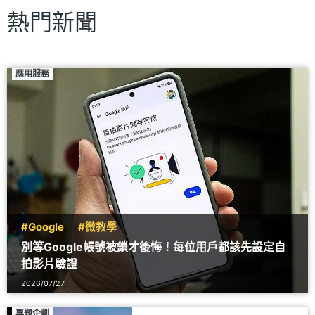
熱門新聞
應用服務
#Google
#微教學
別等Google帳號被鎖才後悔！每位用戶都該先設定自
拍影片驗證
2026/07/27
專題企劃