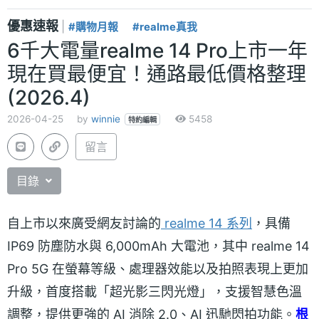
優惠速報
|
#購物月報
#realme真我
6千大電量realme 14 Pro上市一年
現在買最便宜！通路最低價格整理
(2026.4)
2026-04-25
by
winnie
5458
特約編輯
留言
目錄
自上市以來廣受網友討論的
realme 14 系列
，具備
IP69 防塵防水與 6,000mAh 大電池，其中 realme 14
Pro 5G 在螢幕等級、處理器效能以及拍照表現上更加
升級，首度搭載「超光影三閃光燈」，支援智慧色溫
調整，提供更強的 AI 消除 2.0、AI 迅馳閃拍功能。
根