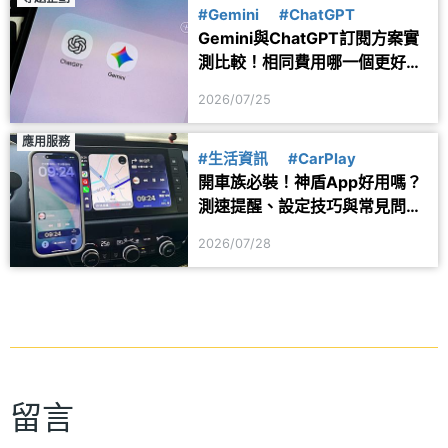
#Gemini
#ChatGPT
Gemini與ChatGPT訂閱方案實
測比較！相同費用哪一個更好
用？
2026/07/25
應用服務
#生活資訊
#CarPlay
開車族必裝！神盾App好用嗎？
測速提醒、設定技巧與常見問題
一次看
2026/07/28
留言